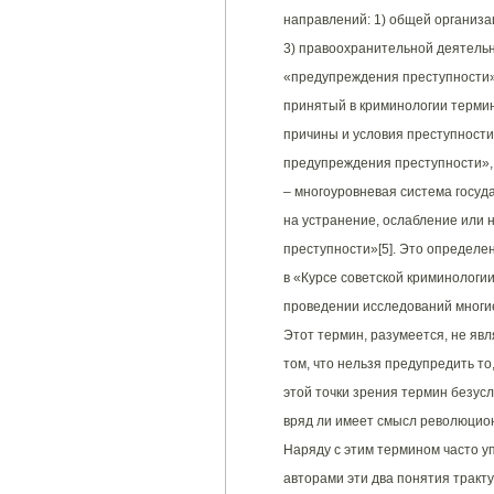
направлений: 1) общей организа
3) правоохранительной деятельн
«предупреждения преступности»
принятый в криминологии терми
причины и условия преступности
предупреждения преступности», 
– многоуровневая система госу
на устранение, ослабление или 
преступности»[5]. Это определе
в «Курсе советской криминологии»
проведении исследований многи
Этот термин, разумеется, не явл
том, что нельзя предупредить то
этой точки зрения термин безусл
вряд ли имеет смысл революцио
Наряду с этим термином часто у
авторами эти два понятия тракту