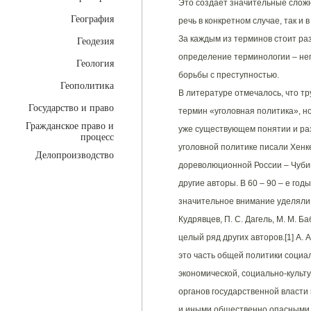
Это создает значительные сложно
География
речь в конкретном случае, так и 
За каждым из терминов стоит ра
Геодезия
определение терминологии – не
Геология
борьбы с преступностью.
Геополитика
В литературе отмечалось, что тр
Государство и право
термин «уголовная политика», но
Гражданское право и
уже существующем понятии и раз
процесс
уголовной политике писали Хенке
Делопроизводство
дореволюционной России – Чубин
другие авторы. В 60 – 90 – е год
значительное внимание уделяли м
Кудрявцев, П. С. Дагель, М. М. Ба
целый ряд других авторов.[1] А. 
это часть общей политики социа
экономической, социально-культу
органов государственной власти
и иными общественно опасными 