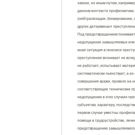
законе, но иным путем, например
данном контексте профилактика 
(нейтрализации, блокированию, 
других детерминант преступлени
Под предотвращением понимаетс
недопущение замышляемых или п
иная ситуация в генезисе прест
преступления возникает не вслед
не работает, испытывает матери
систематически пьянствует, а из-
совершения кражи, провело на н
соответствующие технические при
недопущению в этих случаях пре
субъектам, характеру, последстви
первом случае уместны профила
помощи в трудоустройстве, лечен
предотвращению замышляемого и