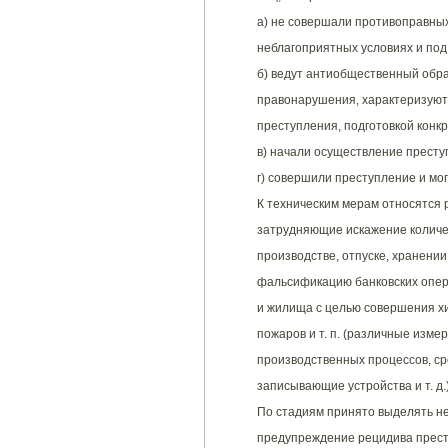
а) не совершали противоправных
неблагоприятных условиях и под
б) ведут антиобщественный обр
правонарушения, характеризуют
преступления, подготовкой конк
в) начали осуществление преступ
г) совершили преступление и мог
К техническим мерам относятся 
затрудняющие искажение количе
производстве, отпуске, хранени
фальсификацию банковских опер
и жилища с целью совершения х
пожаров и т. п. (различные изм
производственных процессов, ср
записывающие устройства и т. д.)
По стадиям принято выделять н
предупреждение рецидива прест