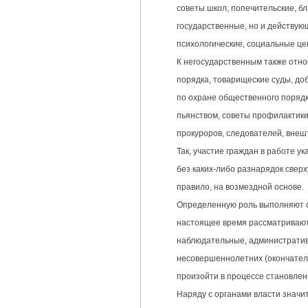
советы школ, попечительские, б
государственные, но и действую
психологические, социальные це
К негосударственным также отн
порядка, товарищеские суды, д
по охране общественного порядк
пьянством, советы профилактик
прокуроров, следователей, внеш
Так, участие граждан в работе 
без каких-либо разнарядок сверх
правило, на возмездной основе.
Определенную роль выполняют о
настоящее время рассматривают
наблюдательные, административ
несовершеннолетних (окончател
произойти в процессе становлен
Наряду с органами власти значи