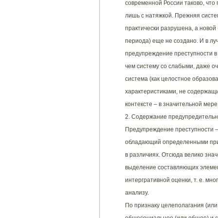
современной России таково, что
лишь с натяжкой. Прежняя систе
практически разрушена, а новой
периода) еще не создано. И в лу
предупреждение преступности в
чем систему со слабыми, даже 
система (как целостное образо
характеристиками, не содержащи
контексте – в значительной мере
2. Содержание предупредительно
Предупреждение преступности –
обладающий определенными при
в различиях. Отсюда велико зна
выделение составляющих элемен
интергративной оценки, т. е. мно
анализу.
По признаку целеполагания (или