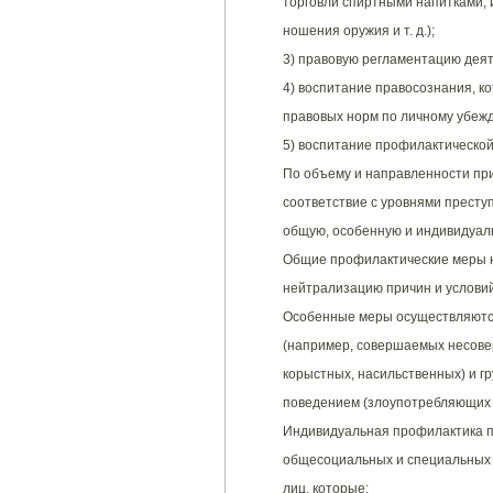
торговли спиртными напитками, 
ношения оружия и т. д.);
3) правовую регламентацию дея
4) воспитание правосознания, к
правовых норм по личному убеж
5) воспитание профилактической
По объему и направленности пр
соответствие с уровнями престу
общую, особенную и индивидуал
Общие профилактические меры н
нейтрализацию причин и условий
Особенные меры осуществляются
(например, совершаемых несове
корыстных, насильственных) и г
поведением (злоупотребляющих с
Индивидуальная профилактика п
общесоциальных и специальных 
лиц, которые: