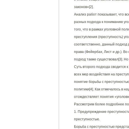
законов»[2].
Анализ работ показывает, что в
разных подхода к пониманию уго
того, что в рамках уголовной по
преступления (преступность) уг
соответственно, данный подход 
права (Фейербах, Лист и др.). Во
подход также существовал[3]. Но 
Суть второго подхода сводится к
всех мер воздействия на престу
понятие борьбы с преступностью
политики[4]. Как отмечалось в н
отождествляет понятия «уголовн
Рассмотрим более подробнее по
1. Предупреждение преступности
преступностью.
Борьба с преступностью предста