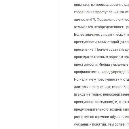
признака, во-первых, время, от
совершения преступления; во-вт
личности»[7]. Формально логиче
отличается неопределенность у
Более значимо, с практической 
преступности таких стадий (этап
пресечение. Причем сразу следуе
проводится главным образом пр
преступности. Иногда указанны
профилактика», «предупреждени
Но наличие у преступности и отд
длительного генезиса, многооб
(в виде не только непосредствен
преступного поведения) и, соот
предупредительного воздействия
развития по времени обуславлив
указанных понятий. Тем более чт