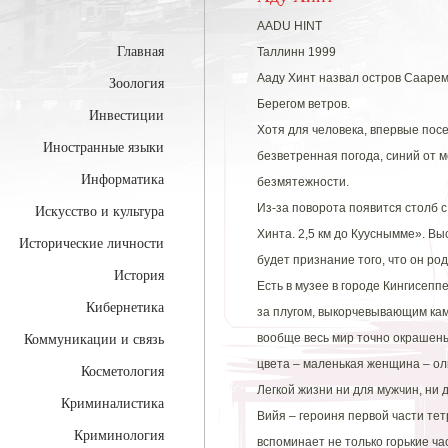
AADU HINT
Главная
Таллинн 1999
Ааду Хинт назвал остров Саарема
Зоология
Берегом ветров.
Инвестиции
Хотя для человека, впервые пос
Иностранные языки
безветренная погода, синий от м
Информатика
безмятежности.
Из-за поворота появится столб 
Искусство и культура
Хинта. 2,5 км до Кууснымме». Вы
Исторические личности
будет признание того, что он ро
История
Есть в музее в городе Кингисеп
Кибернетика
за плугом, выкорчевывающим кам
вообще весь мир точно окрашены
Коммуникации и связь
цвета – маленькая женщина – о
Косметология
Легкой жизни ни для мужчин, ни 
Криминалистика
Вийя – героиня первой части тет
Криминология
вспоминает не только горькие час