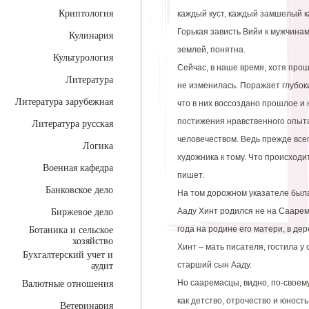
Криптология
каждый куст, каждый замшелый к
Горькая зависть Вийи к мужчинам
Кулинария
землей, понятна.
Культурология
Сейчас, в наше время, хотя про
Литература
не изменилась. Поражает глубоки
Литература зарубежная
что в них воссоздано прошлое и 
постижения нравственного опыта
Литература русская
человечеством. Ведь прежде все
Логика
художника к тому. Что происходи
Военная кафедра
пишет.
Банковское дело
На том дорожном указателе был
Ааду Хинт родился не на Саарем
Биржевое дело
года на родине его матери, в де
Ботаника и сельское
хозяйство
Хинт – мать писателя, гостила у 
Бухгалтерский учет и
старший сын Ааду.
аудит
Но сааремасцы, видно, по-своему
Валютные отношения
как детство, отрочество и юност
Ветеринария