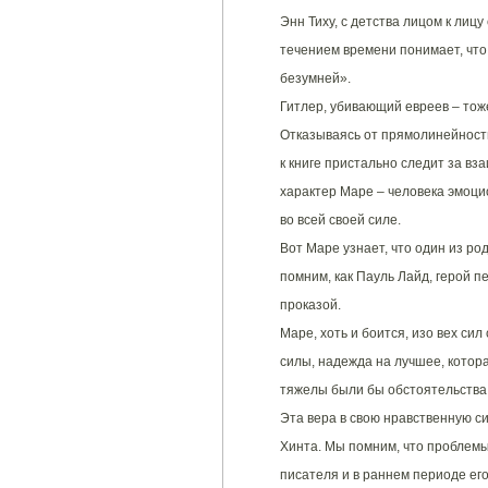
Энн Тиху, с детства лицом к лиц
течением времени понимает, что
безумней».
Гитлер, убивающий евреев – тож
Отказываясь от прямолинейности 
к книге пристально следит за вз
характер Маре – человека эмоци
во всей своей силе.
Вот Маре узнает, что один из ро
помним, как Пауль Лайд, герой 
проказой.
Маре, хоть и боится, изо вех си
силы, надежда на лучшее, котора
тяжелы были бы обстоятельства,
Эта вера в свою нравственную с
Хинта. Мы помним, что проблемы
писателя и в раннем периоде его