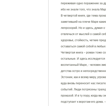
переживая одно поражение за др
ибо не знали того, что знала Мар
В четвертой книге, где тема прок
заметивший на плече Маре какие-
лепрозорий. Но и здесь, думая о 
отвлечься от мыслей о самой себ
хдоровье, стойкость, четкие пре
оставаться самой собой в любых
Четвертая книга – роман тоже со
остальные. И здесь исследуется
воспитанный Маре, - человек эм
детства остро и непосредствен
Эстонии, как и всему миру, угро
куда вновь переносит нас писат
событий. Люди потрясены трагед
проказой. И в ту пору, когда мы
подступает к воротам его дома. 