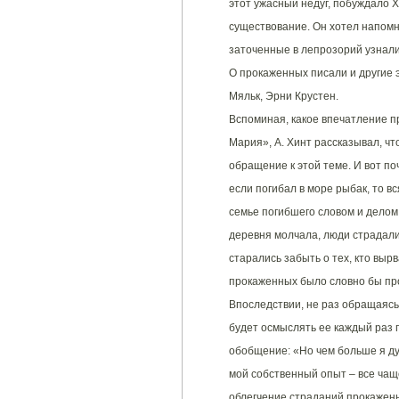
этот ужасный недуг, побуждало Х
существование. Он хотел напомн
заточенные в лепрозорий узнали,
О прокаженных писали и другие э
Мяльк, Эрни Крустен.
Вспоминая, какое впечатление пр
Мария», А. Хинт рассказывал, ч
обращение к этой теме. И вот по
если погибал в море рыбак, то в
семье погибшего словом и делом.
деревня молчала, люди страдали 
старались забыть о тех, кто выр
прокаженных было словно бы про
Впоследствии, не раз обращаясь 
будет осмыслять ее каждый раз п
обобщение: «Но чем больше я д
мой собственный опыт – все чащ
облегчение страданий прокаженн