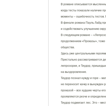
В романе описывается мысленны
когда тесты показали наличие пр
моменты – ошибочность тестов. Г
В финале романа Пауль Лайд при
и содействовать улучшению окр
В следующем романе – «Лепрозо
продолжением «Проказы», тоже п
общества.
Здесь уже центральными героями
Пристально рассматриваются де
лепрозории, и Тиудор, пришедший
на выздоровление.
Тиудор познал нужду и горе – ма
не переносит качку и вынужден р
проказой – все худшие черты его
проявляются резче и определенн
Тиудор поджигает лес. Это – мес