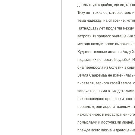
доплыть до корабля, где ее, как 
Тиху нет тех слов, которые могл
тема надежды на спасение, кото
Пятнадцать лет пролегли между 
ветров». И процесс обогащения 
метода находил свое выражение 
Художественные искания Ааду Хи
людьми, их непростой судьбой. И
она переросла из болезни в соц
Земля Сааремаа не изменилась с
писателя, верного своей земле, 
запечатленными в них деталями,
них воссоздано прошлое и насто
прошлым, они дороги главным – 
накопленного и нерастраченного
помыслами и поступками людей, 
прежде всего важна и драгоценна