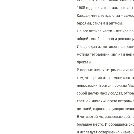
«Береге ветров». Начав роман с
1905 года, писатель заканчивает
Каждая книга тетралогии – само
героями, стилем и ритмом.
Но все четыре части – четыре р
общей темой – народ и революци
И еще один из мотивов, являющ
мотива тетралогии, звучит в ней
проказы.
В первых книгах тетралогии чита
том, что время от времени кого-
лепрозорий. Боится проказы Маре
собой целую массу солдат, отпра
третьей книгах «Берега ветров» 
деталей, характеризующих жизн
В четвертой же, завершающей, ч
большое место. И обращаясь снов
и исследует совершенно иначе, ч