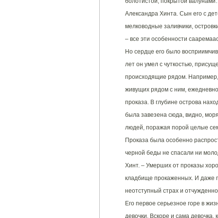
болотистой, покрытой валунами…
Александра Хинта. Сын его с дет
мелководные заливчики, островк
– все эти особенности сааремааск
Но сердце его было восприимчиво
лет он умел с чуткостью, присущ
происходящие рядом. Например, 
живущих рядом с ним, ежедневно
проказа. В глубине острова нахо
была завезена сюда, видно, моря
людей, поражая порой целые се
Проказа была особенно распрост
черной беды не спасали ни молод
Хинт. – Умерших от проказы хор
кладбище прокаженных. И даже п
неотступный страх и отчужденно
Его первое серьезное горе в жиз
девочки. Вскоре и сама девочка,