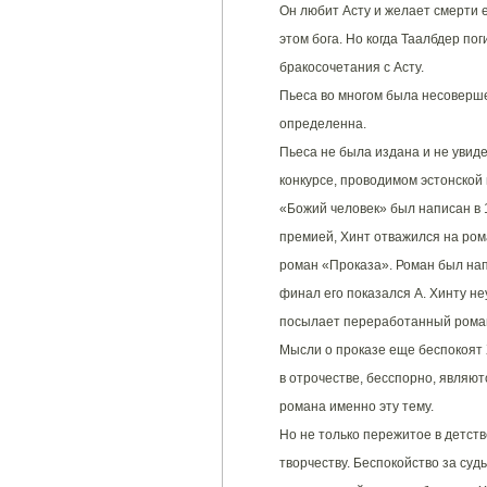
Он любит Асту и желает смерти 
этом бога. Но когда Таалбдер пог
бракосочетания с Асту.
Пьеса во многом была несоверше
определенна.
Пьеса не была издана и не увид
конкурсе, проводимом эстонской
«Божий человек» был написан в 
премией, Хинт отважился на ром
роман «Проказа». Роман был нап
финал его показался А. Хинту не
посылает переработанный роман
Мысли о проказе еще беспокоят 
в отрочестве, бесспорно, являю
романа именно эту тему.
Но не только пережитое в детст
творчеству. Беспокойство за су