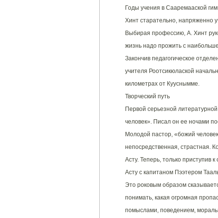
Годы учения в Сааремааской гим
Хинт старательно, напряженно у
Выбирая профессию, А. Хинт рук
жизнь надо прожить с наибольше
Закончив педагогическое отделе
учителя Роотсикюлаской начальн
километрах от Кууснымме.
Творческий путь
Первой серьезной литературной
человек». Писал он ее ночами по
Молодой пастор, «божий человек
непосредственная, страстная. Ко
Асту. Теперь, только приступив 
Асту с капитаном Пээтером Таал
Это роковым образом сказываетс
понимать, какая огромная пропа
помыслами, поведением, мораль