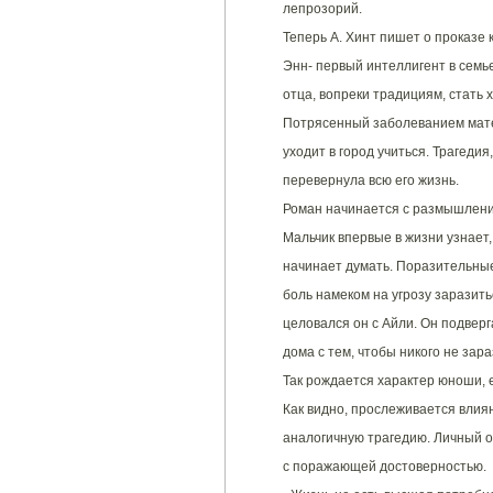
лепрозорий.
Теперь А. Хинт пишет о проказе 
Энн- первый интеллигент в семье
отца, вопреки традициям, стать 
Потрясенный заболеванием матер
уходит в город учиться. Трагедия
перевернула всю его жизнь.
Роман начинается с размышлени
Мальчик впервые в жизни узнает,
начинает думать. Поразительные
боль намеком на угрозу заразить
целовался он с Айли. Он подверг
дома с тем, чтобы никого не зара
Так рождается характер юноши, 
Как видно, прослеживается влия
аналогичную трагедию. Личный о
с поражающей достоверностью.