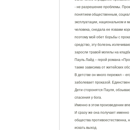
- не разрешение проблемы. Прок
понятием общественным, социаль
эксплуатации, национальном и м
человека, снедала ее язвами ко
поэтому мой обет борьбы с прока
средство, эту болезнь излечива
заросли травой могилы на клад
Пауль Лайд – герой романа «Прок
также зависима от житейских об
В детстве он много пережил – его
заболевает проказой. Единственн
Дети сторонятся Пауля, обзываю
спасения у бога.
Именно в этом произведении вп
И сразу же она получает именно
общества противоестественна, не
искать выход.