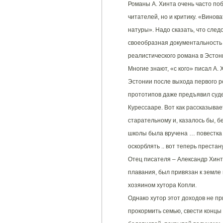
Романы А. Хинта очень часто по
читателей, но и критику. «Винов
натуры». Надо сказать, что след
своеобразная документальность
реалистического романа в Эстон
Многие знают, «с кого» писал А. 
Эстонии после выхода первого ро
прототипов даже предъявил суде
Курессааре. Вот как рассказывае
старательному и, казалось бы, 
школы была вручена … повестка в
оскорблять .. вот теперь преста
Отец писателя – Александр Хинт
плавания, был привязан к земле 
хозяином хутора Копли.
Однако хутор этот доходов не пр
прокормить семью, свести концы