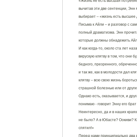
«Жизнь не есть высшая потребно
вычитав эти две сентенции, Энн 
выбирает – «жизнь есть высшее 
Письма к Айли – и разговор с са
полный драматизма. Энн прочита
которые должны обнадежить Айл
И как когда-то, около ста лет на
вирускую клятву в том, что они 
бедного, презренного, обреченн
и так же, как в молодости дал кля
клятву – всю свою жизнь боротьс
страшной болезнью или от други
Однако есть, оказывается, и друг
понимаю - говорит Энну его брат
Неинтересно, да и в наших краях
не было? А в Юбасте? Оокиви? К
спятил!»
Перед нами принципиально два