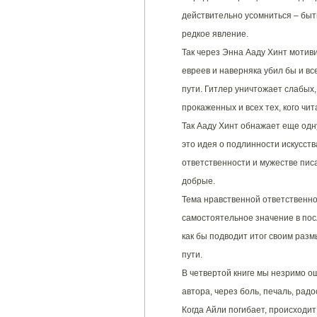
действительно усомниться – быть
редкое явление.
Так через Энна Ааду Хинт мотив
евреев и наверняка убил бы и вс
пути. Гитлер уничтожает слабых, 
прокаженных и всех тех, кого ч
Так Ааду Хинт обнажает еще одн
это идея о подлинности искусств
ответственности и мужестве писа
добрые.
Тема нравственной ответственн
самостоятельное значение в посл
как бы подводит итог своим ра
пути.
В четвертой книге мы незримо 
автора, через боль, печаль, радос
Когда Айли погибает, происходит