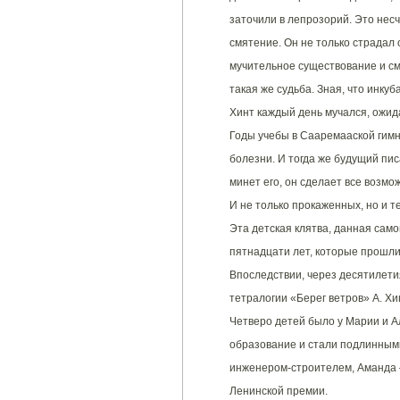
заточили в лепрозорий. Это несч
смятение. Он не только страдал 
мучительное существование и сме
такая же судьба. Зная, что инку
Хинт каждый день мучался, ожид
Годы учебы в Сааремааской гим
болезни. И тогда же будущий писа
минет его, он сделает все возмо
И не только прокаженных, но и т
Эта детская клятва, данная само
пятнадцати лет, которые прошли
Впоследствии, через десятилети
тетралогии «Берег ветров» А. Х
Четверо детей было у Марии и А
образование и стали подлинными
инженером-строителем, Аманда 
Ленинской премии.