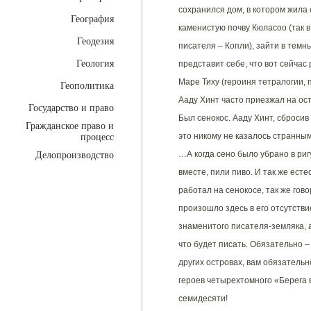
сохранился дом, в котором жила 
География
каменистую почву Кюласоо (так в
Геодезия
писателя – Копли), зайти в тем
Геология
представит себе, что вот сейчас 
Маре Тиху (героиня тетралогии, 
Геополитика
Ааду Хинт часто приезжал на ост
Государство и право
Был сенокос. Ааду Хинт, сбросив
Гражданское право и
это никому не казалось странны
процесс
…А когда сено было убрано в риг
Делопроизводство
вместе, пили пиво. И так же есте
работал на сенокосе, так же гово
произошло здесь в его отсутстви
знаменитого писателя-земляка, а 
что будет писать. Обязательно – 
других островах, вам обязательн
героев четырехтомного «Берега в
семидесяти!