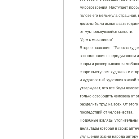
мировоззрения. Наступает пробу
голове его мелькнула страшная, 
должны были испытывать годами 
от мук проснувшейся совести.
“Дом с мезамином”
Второе название - “Рассказ худож
воспоминания о передуманном и 
споры и развертываются любовн
споре выступает художник и ста
и чудаковатый художник в какой-
утверждает, что все беды челове
только освободить человека от э
разделить труд на всех. От этого
последствий от человечества.
Подобные взгляды утопительны и
дела Лиды которая в своих аптеч
улучшения жизни народа автору н