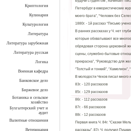
Будучи студентом , начинает пис
Криптология
Петербург в юмористические жур
Кулинария
моего брата”, “Человек без Селе
1880г. - 1й рассказ “Письмо учено
Культурология
В ранних рассказах у Ч. нет глу
Литература
которые обхватывают все многоо
Литература зарубежная
обрядовая сторона церковной жи
Литература русская
сцены, служебно-бытовые отнош
прекрасна”, “Руководство для же
Логика
“Толстый и тонкий”, “Хамелион”, 
Военная кафедра
В молодости Чехов писал много и
Банковское дело
83г. - 120 рассказов
Биржевое дело
85г. - 129 рассказов
Ботаника и сельское
86г. - 112 рассказов
хозяйство
87г. - 66 рассказов
Бухгалтерский учет и
аудит
88г. - 12 рассказов
Валютные отношения
Первая книга Ч. 84г. “Сказки Мел
Ветеринария
рассказы”. 87г. Ч. получил Пушки