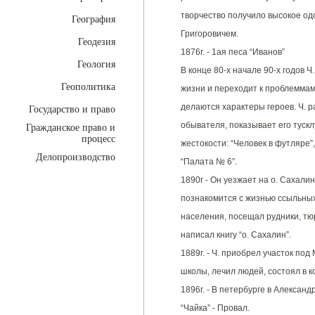
творчество получило высокое о
География
Григоровичем.
Геодезия
1876г. - 1ая песа “Иванов”
Геология
В конце 80-х начале 90-х годов 
Геополитика
жизни и переходит к проблеммам
делаются характеры героев. Ч. р
Государство и право
обывателя, показывает его тусклу
Гражданское право и
процесс
жестокости: “Человек в футляре”,
Делопроизводство
“Палата № 6”.
1890г - Он уезжает на о. Сахали
познакомится с жизнью ссыльных
населения, посещал рудники, тю
написал книгу “о. Сахалин”.
1889г. - Ч. приобрел участок под
школы, лечил людей, состоял в к
1896г. - В петербурге в Алексан
“Чайка” - Провал.