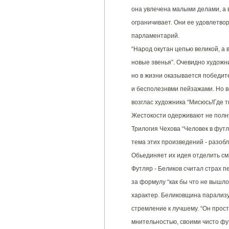
она увлечена малыми делами, а в
ограничивает. Они ее удовлетворя
парламентарий.
“Народ окутан цепью великой, а 
новые звенья”. Очевидно художни
но в жизни оказывается победите
и бесполезнвми пейзажами. Но в
возглас художника “Мисюсь!Где т
Жестокости одерживают не полну
Трилогия Чехова “Человек в футл
тема этих произведений - разоб
Обьединяет их идея отделить см
Футляр - Беликов считал страх п
за формулу “как бы что не вышло
характер. Беликовщина парализуе
стремление к лучшему. “Он прост
мнительностью, своими чисто ф