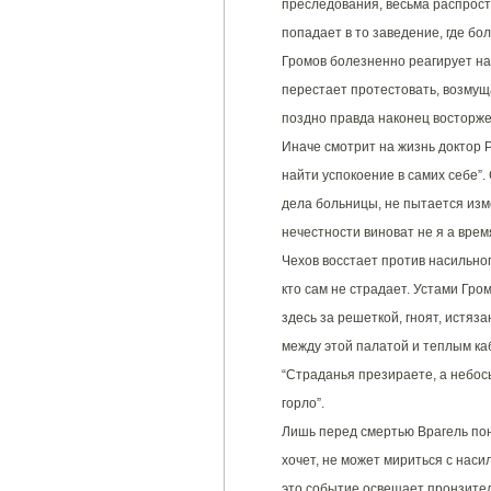
преследования, весьма распрост
попадает в то заведение, где бол
Громов болезненно реагирует на 
перестает протестовать, возмуща
поздно правда наконец восторже
Иначе смотрит на жизнь доктор 
найти успокоение в самих себе”.
дела больницы, не пытается изм
нечестности виноват не я а врем
Чехов восстает против насильног
кто сам не страдает. Устами Гро
здесь за решеткой, гноят, истяза
между этой палатой и теплым ка
“Страданья презираете, а небос
горло”.
Лишь перед смертью Врагель поня
хочет, не может мириться с наси
это событие освещает пронзител