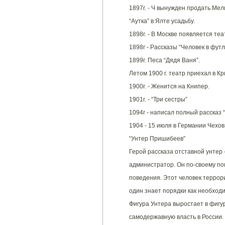
1897г. - Ч вынужден продать Мел
“Аутка” в Ялте усадьбу.
1898г. - В Москве появляется теа
1898г - Рассказы “Человек в футл
1899г. Песа “Дядя Ваня”.
Летом 1900 г. театр приехал в Кр
1900г. - Женится на Книпер.
1901г. - “Три сестры”
1094г - написал полный рассказ “
1904 - 15 июля в Германии Чехов
“Унтер Пришибеев”
Герой рассказа отставной унтер
администратор. Он по-своему по
поведения. Этот человек террори
один знает порядки как необход
Фигура Унтера выростает в фигу
самодержавную власть в России. 