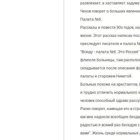
развлекает, а заставляет задума
Чехов говорит о больших явлени
Палата №6.
Рассказы и повести 90х годов, 
жизни. Этот рассказ написан по
преследует писателя и палата №
“Всюду - палата №6. Это Россия”
флигеля больницы, там располож
складывается после описания фл
палаты и сторожем Никитой.
Больные похожи на арестантов, 
и трудно отличить нормального 
человек способный здраво рассу
Рагин говорит, навещая его в ст
как мне надоели всеобщее бездар
радостью я всякий раз беседую 
вами”. Жизнь среди нормальных л