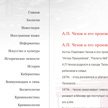
Главная
Зоология
Инвестиции
А.П. Чехов и его произ
Иностранные языки
Информатика
А.П. Чехов и его произ
Искусство и культура
Антон Павлович Чехов и его про
“Унтер Пришибеев”, ”Палата №6”
Исторические личности
А.П.Чехов родился в городе Тага
История
ребенком в семье.
Кибернетика
1876г. - отец разорился и убегае
Коммуникации и связь
Таганроге.
Косметология
1879г. - Чехов заканчивает гимн
уезжает в Москву где поступает 
Криминалистика
его в 84г.
Криминология