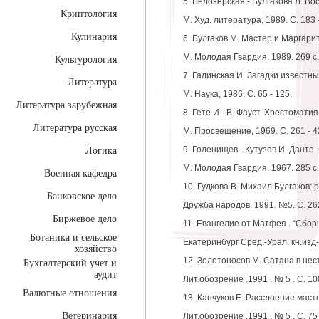
5. Белозерская - Булгакова Л. В
Криптология
М. Худ. литература, 1989. С. 183 
Кулинария
6. Булгаков М. Мастер и Маргари
М. Молодая Гвардия. 1989. 269 с.
Культурология
7. Галинская И. Загадки известных
Литература
М. Наука, 1986. С. 65 - 125.
Литература зарубежная
8. Гете И - В. Фауст. Хрестомати
Литература русская
М. Просвещение, 1969. С. 261 - 4
9. Голенищев - Кутузов И. Данте
Логика
М. Молодая Гвардия. 1967. 285 с.
Военная кафедра
10. Гудкова В. Михаил Булгаков: 
Банковское дело
Дружба народов, 1991. №5. С. 262
Биржевое дело
11. Евангелие от Матфея . “Сборн
Ботаника и сельское
Екатеринбург Сред.-Урал. кн.изд-в
хозяйство
12. Золотоносов М. Сатана в нес
Бухгалтерский учет и
аудит
Лит.обозрение .1991 . № 5 . С. 100
Валютные отношения
13. Канчуков Е. Расслоение масте
Ветеринария
Лит.обозрение .1991 . № 5 . С. 75 