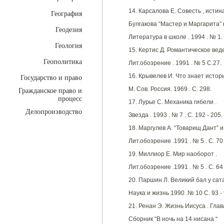
14. Карсалова Е. Совесть , истин
География
Булгакова “Мастер и Маргарита” 
Геодезия
Литература в школе . 1994 . № 1. 
Геология
15. Кертис Д. Романтическое веден
Геополитика
Лит.обозрение . 1991 . № 5 С.27.
16. Крывелев И. Что знает истор
Государство и право
М. Сов. Россия. 1969 . С. 298.
Гражданское право и
процесс
17. Лурье С. Механика гибели .
Делопроизводство
Звезда . 1993 . № 7 . С. 192 - 205.
18. Маргулев А. “Товарищ Дант” 
Лит.обозрение .1991 . № 5 . С. 70 
19. Миллиор Е. Мир наоборот .
Лит.обозрение .1991 . № 5 . С. 64 
20. Паршин Л. Великий бал у сат
Наука и жизнь 1990 .№ 10 С. 93 - 
21. Ренан Э. Жизнь Иисуса . Глав
Сборник “В ночь на 14 нисана “