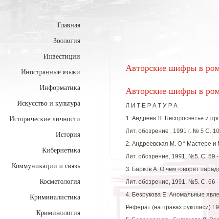
Главная
Зоология
Инвестиции
Авторские шифры в ром
Иностранные языки
Информатика
Авторские шифры в ром
Искусство и культура
Л И Т Е Р А Т У Р А
1. Андреев П. Беспросветье и пр
Исторические личности
Лит. обозрение . 1991 г. № 5 С. 10
История
2. Андреевская М. О “ Мастере и 
Кибернетика
Лит. обозрение, 1991. №5. С. 59 -
Коммуникации и связь
3. Барков А. О чем говорят пара
Косметология
Лит. обозрение, 1991. №5. С. 66 -
4. Безрукова Е. Аномальные явл
Криминалистика
Реферат (на правах рукописи).19
Криминология