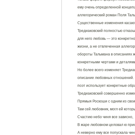
ему очень определенной концепц
аллегорический роман Поля Таль
Существенные изменения касают
Тредиаковский полностью отказы
для него любовь — это конкретн
жизни, а не отвлеченная аллего
обороты Тальмана в описаниях ж
конкретными чертами и деталям
Но более всего изменяет Тредиа
описание любовных отношений. 
поэт использует конкретные обра
Тредиаковский совершенно измени
Прямыя Роскоши с одним из свои
Там сей любовник, могл ей котор
Счастию небо чиня все зависно,
В жаре любовном целовал ю при
А неверно ему все попускала чин