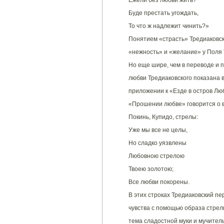
Ежели без любви жить?
Буде престать угождать,
То что ж надлежит чинить?»
Понятием «страсть» Тредиаковск
«нежность» и «желание» у Поля 
Но еще шире, чем в переводе и 
любви Тредиаковского показана 
приложении к «Езде в остров Люб
«Прошении любве» говорится о в
Покинь, Купидо, стрелы:
Уже мы все не целы,
Но сладко уязвлены
Любовною стрелою
Твоею золотою;
Все любви покорены.
В этих строках Тредиаковский п
чувства с помощью образа стрел
тема сладостной муки и мучитель