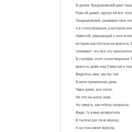
И далее Тредиаковский дает еще
Руки ей давил, щупал ей все тело.
Тредиаковский, развивая свое п
и в стихотворении, в котором оп
Аминтой, умирающей у него в об
которую растрогала ее красота.
понимает, что все это приснилос
В строфах этого стихотворения 
красоты даже над Смертью и пор
Виделось мне, как бы тая
В моих прекрасная дева
Умре руках, вся нагая,
Не чтя ни шала зева.
Но смерть, как гибель напрасну
Видя, ту в мир возвратила
В тысячу раз паче красну;
А за плач меня журила.