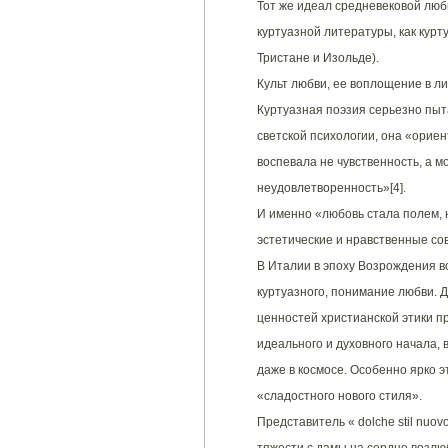
Тот же идеал средневековой люб
куртуазной литературы, как кур
Тристане и Изольде).
Культ любви, ее воплощение в ли
Куртуазная поэзия серьезно пыт
светской психологии, она «ориент
воспевала не чувственность, а м
неудовлетворенность»[4].
И именно «любовь стала полем,
эстетические и нравственные со
В Италии в эпоху Возрождения в
куртуазного, понимание любви. 
ценностей христианской этики п
идеального и духовного начала, 
даже в космосе. Особенно ярко э
«сладостного нового стиля».
Представитель « dolche stil nuo