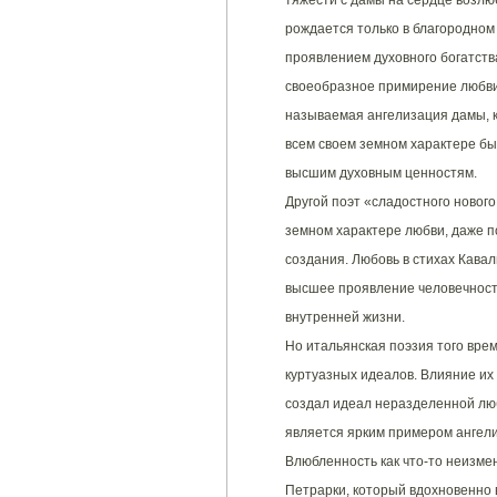
тяжести с дамы на сердце возлю
рождается только в благородном
проявлением духовного богатства
своеобразное примирение любви 
называемая ангелизация дамы, к
всем своем земном характере бы
высшим духовным ценностям.
Другой поэт «сладостного нового
земном характере любви, даже 
создания. Любовь в стихах Кавал
высшее проявление человечности
внутренней жизни.
Но итальянская поэзия того вре
куртуазных идеалов. Влияние их
создал идеал неразделенной лю
является ярким примером ангел
Влюбленность как что-то неизме
Петрарки, который вдохновенно 