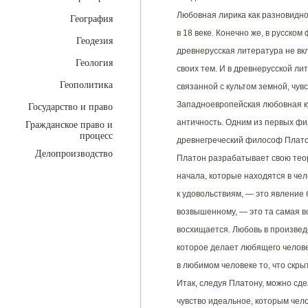
Любовная лирика как разновидно
География
в 18 веке. Конечно же, в русско
Геодезия
древнерусская литература не вк
Геология
своих тем. И в древнерусской л
Геополитика
связанной с культом земной, чув
Западноевропейская любовная ку
Государство и право
античность. Одним из первых фи
Гражданское право и
процесс
древнегреческий философ Платон.
Делопроизводство
Платон разрабатывает свою теор
начала, которые находятся в че
к удовольствиям, — это явление 
возвышенному, — это та самая в
восхищается. Любовь в произве
которое делает любящего человек
в любимом человеке то, что скры
Итак, следуя Платону, можно сде
чувство идеальное, которым чел