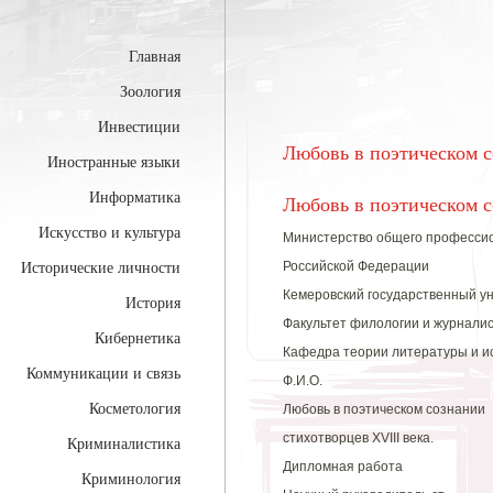
Главная
Зоология
Инвестиции
Любовь в поэтическом с
Иностранные языки
Информатика
Любовь в поэтическом с
Искусство и культура
Министерство общего професси
Российской Федерации
Исторические личности
Кемеровский государственный у
История
Факультет филологии и журнали
Кибернетика
Кафедра теории литературы и и
Коммуникации и связь
Ф.И.О.
Косметология
Любовь в поэтическом сознании
стихотворцев XVIII века.
Криминалистика
Дипломная работа
Криминология