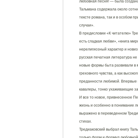
любовная песня! — была создана
Тальмана содержала около сотни
тексте романа, так и в особом 
случаи».
В предисловии «К читателю» Тре
есть сладкая любви», «книга мир
нерелигиозный характер и новиз
русская печатная литература не
новые формы быта развивали в 
греховного чувства, а как высок
преданности любимой. Впервые 
кавалеры, тонко ухаживающие за
И все то новое, привнесенное П
жизнь и особенно в понимание л
выражено в переведенном Треди
стихах.
Тредиаковский выбрал книгу Тал
только форм и формул любовной 