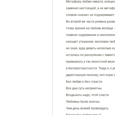
Метафору любви-смерти, изящно
заменил настоящей, а не метафор
словом «нагая» он подчеркивает
Во второй же части романа разви
точка зрения на любовь вообще —
главное содержание и наполнени
находит утешение, воспевая любо
не зная, куда девать несколько 
осталась по разлучении с Аминто
привыкнуть к так леностной жизн
в беспристрастности. Тогда я, 
двуистишную песенку, пел оную н
Без любви и без страсти
Все дни суть неприятны.
Воздыхать надо, чтоб сласти
Любовны были знатны.
Чем день всякий провождать,