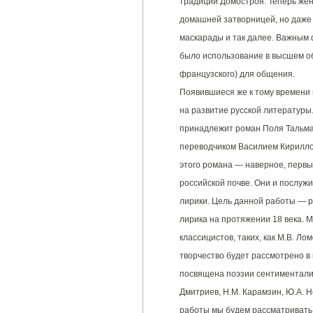
традиций Домостроя. Теперь жен
домашней затворницей, но даже
маскарады и так далее. Важным 
было использование в высшем о
французского) для общения.
Появившиеся же к тому времени
на развитие русской литературы
принадлежит роман Поля Тальман
переводчиком Василием Кирилло
этого романа — наверное, первы
российской почве. Они и послуж
лирики. Цель данной работы — р
лирика на протяжении 18 века. М
классицистов, таких, как М.В. Лом
творчество будет рассмотрено в 
посвящена поэзии сентименталист
Дмитриев, Н.М. Карамзин, Ю.А. 
работы мы будем рассматривать,