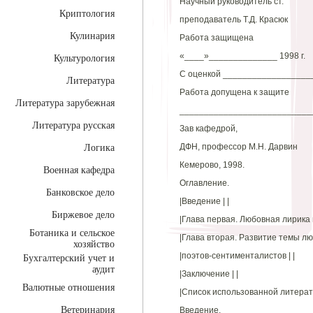
Научный руководитель ст.
Криптология
преподаватель Т.Д. Красюк
Кулинария
Работа защищена
«____»______________ 1998 г.
Культурология
С оценкой __________________
Литература
Работа допущена к защите
Литература зарубежная
___________________________
Литература русская
Зав кафедрой,
ДФН, профессор М.Н. Дарвин
Логика
Кемерово, 1998.
Военная кафедра
Оглавление.
Банковское дело
|Введение | |
Биржевое дело
|Глава первая. Любовная лирика п
Ботаника и сельское
|Глава вторая. Развитие темы люб
хозяйство
|поэтов-сентименталистов | |
Бухгалтерский учет и
аудит
|Заключение | |
Валютные отношения
|Список использованной литерату
Ветеринария
Введение.