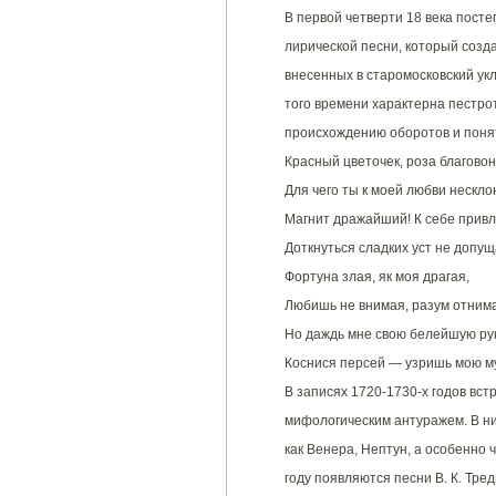
В первой четверти 18 века пост
лирической песни, который созд
внесенных в старомосковский ук
того времени характерна пестро
происхождению оборотов и понят
Красный цветочек, роза благовон
Для чего ты к моей любви нескл
Магнит дражайший! К себе прив
Доткнуться сладких уст не допу
Фортуна злая, як моя драгая,
Любишь не внимая, разум отним
Но даждь мне свою белейшую рук
Коснися персей — узришь мою му
В записях 1720-1730-х годов вс
мифологическим антуражем. В ни
как Венера, Нептун, а особенно 
году появляются песни В. К. Тре