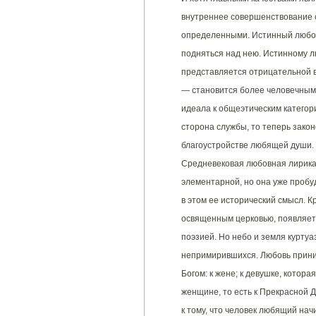
внутреннее совершенствование с
определенными. Истинный любов
подняться над нею. Истинному л
представляется отрицательной 
— становится более человечным,
идеала к общеэтическим категор
сторона службы, то теперь зако
благоустройстве любящей души.
Средневековая любовная лирика
элементарной, но она уже пробу
в этом ее исторический смысл. К
освященным церковью, появляет
поэзией. Но небо и земля курту
непримирившихся. Любовь прини
Богом: к жене; к девушке, котора
женщине, то есть к Прекрасной 
к тому, что человек любящий на