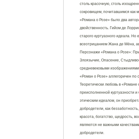
столь красочную, столь изощренн
сокровищем, почитавшимся как ми
«Романа о Розе» было два автора
двойственность. Гийом де Лорри
старого куртуазного идеала. Но
всеотрицанием Жана де Мёна, ав
Персонажи «Романа о Розе»: При
Злоязычие, Опасение, Стыдливос
средневековыми изображениями 
«Роман о Розе» аллегоричен по с
Теоретически любовь в «Романе 
преисполненной куртуазности и 
этическим идеалом, он приобрет
добродетели, как беззаботность,
красота, богатство, щедрость, в
являются не важными качествами
добродетели.