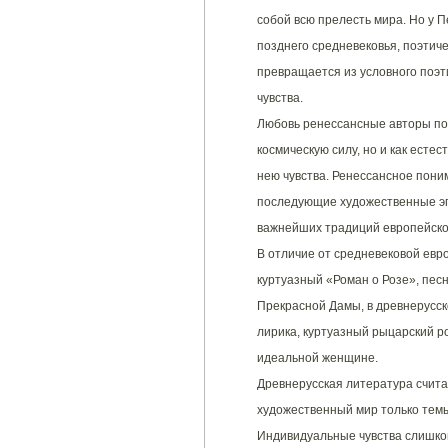
собой всю прелесть мира. Но у П
позднего средневековья, поэтич
превращается из условного поэт
чувства.
Любовь ренессансные авторы по
космическую силу, но и как есте
нею чувства. Ренессансное пони
последующие художественные эп
важнейших традиций европейско
В отличие от средневековой евр
куртуазный «Роман о Розе», песн
Прекрасной Дамы, в древнерусск
лирика, куртуазный рыцарский р
идеальной женщине.
Древнерусская литература счита
художественный мир только темы
Индивидуальные чувства слишко