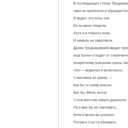
В последующих стихах Тредиаков
смысла оригинала и обращается
Я видел, что ясны очи
Ее на меня глядели,
Хотя и в темноту ночи,
И нимало не смертвели.
Далее Тредиаковский вводит пря
еще более отходит от отвлеченн
конкретному описанию сцены лю
«Ах! — вскричал я велегласно,
Схвативши ее рукою, —
Как бы то наяву власно,
Вас бы, Мила, косою
Ссечь жестока смерть дерзнула!
Ох и мне бы не смиловать,
Коли б вечно вы уснула!»
Потом я стал ту обнимать.