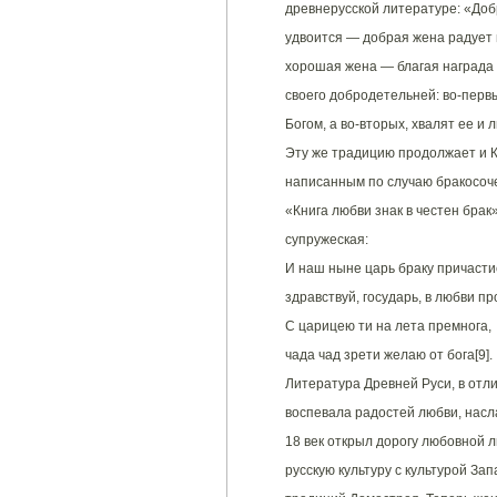
древнерусской литературе: «Доб
удвоится — добрая жена радует 
хорошая жена — благая награда т
своего добродетельней: во-перв
Богом, а во-вторых, хвалят ее и 
Эту же традицию продолжает и К
написанным по случаю бракосоч
«Книга любви знак в честен брак
супружеская:
И наш ныне царь браку причасти
здравствуй, государь, в любви пр
С царицею ти на лета премнога,
чада чад зрети желаю от бога[9].
Литература Древней Руси, в отли
воспевала радостей любви, нас
18 век открыл дорогу любовной 
русскую культуру с культурой За