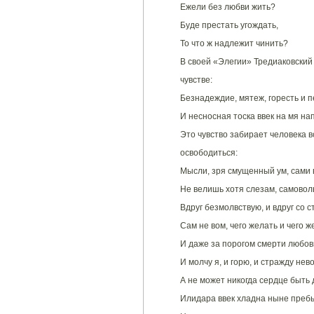
Ежели без любви жить?
Буде престать угождать,
То что ж надлежит чинить?
В своей «Элегии» Тредиаковский
чувстве:
Безнадеждие, мятеж, горесть и п
И несносная тоска ввек на мя на
Это чувство забирает человека в
освободиться:
Мысли, зря смущенный ум, сами 
Не велишь хотя слезам, самовол
Вдруг безмолвствую, и вдруг со 
Сам не вом, чего желать и чего ж
И даже за порогом смерти любов
И молчу я, и горю, и стражду нев
А не может никогда сердце быть 
Илидара ввек хладна ныне преб