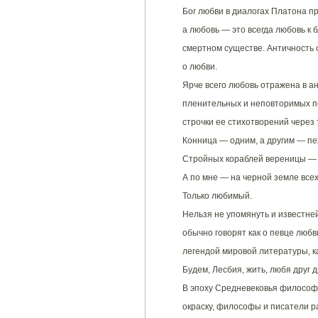
Бог любви в диалогах Платона пр
а любовь — это всегда любовь к 
смертном существе. Античность
о любви.
Ярче всего любовь отражена в а
пленительных и неповторимых п
строчки ее стихотворений через
Конница — одним, а другим — пе
Стройных кораблей вереницы — т
А по мне — на черной земле все
Только любимый.
Нельзя не упомянуть и известне
обычно говорят как о певце любв
легендой мировой литературы, ка
Будем, Лесбия, жить, любя друг д
В эпоху Средневековья философ
окраску, философы и писатели р