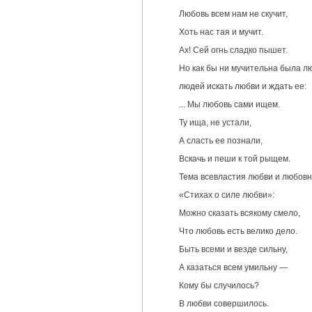
Любовь всем нам не скучит,
Хоть нас тая и мучит.
Ах! Сей огнь сладко пышет.
Но как бы ни мучительна была лю
людей искать любви и ждать ее:
... Мы любовь сами ищем.
Ту ища, не устали,
А сласть ее познали,
Вскачь и пеши к той рыщем.
Тема всевластия любви и любовн
«Стихах о силе любви»:
Можно сказать всякому смело,
Что любовь есть велико дело.
Быть всеми и везде сильну,
А казаться всем умильну —
Кому бы случилось?
В любви совершилось.