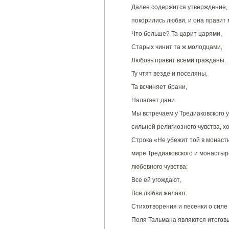
Далее содержится утверждение, 
покорились любви, и она правит
Что больше? Та царит царями,
Старых чинит та ж молодцами,
Любовь правит всеми гражданы.
Ту чтят везде и поселяны,
Та всчиняет брани,
Налагает дани.
Мы встречаем у Тредиаковского 
сильней религиозного чувства, х
Строка «Не убежит той в монаст
мире Тредиаковского и монастыр
любовного чувства:
Все ей угождают,
Все любви желают.
Стихотворения и песенки о силе
Поля Тальмана являются итогов