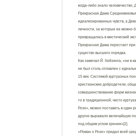
когда-либо знало человечество, 
Прекрасная Дама Средневековья
идеализированных чувств, а Де
личности, за которые ее можно б
превращалась в мистический эк
Прекрасная Дама перестает при
существо высшего порядка.
Как замечал Й. Хейзинга, «ни в 
не был столь сплавлен с идеальн
15 век. Системой куртуазных пон
христианские добродетели, обще
совершенствование форм жизнен
то в традиционной, чисто курту
Розе», можно поставить в один р
другое выражало величайшую поп
под общим углом зрения»[2].
«Роман о Розе» придал всей сре