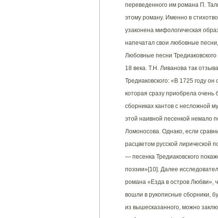
переведенного им романа П. Тал
этому роману. Именно в стихотв
узаконена мифологическая образ
напечатал свои любовные песни,
Любовные песни Тредиаковского 
18 века. Т.Н. Ливанова так отзы
Тредиаковского: «В 1725 году он 
которая сразу приобрела очень 
сборниках кантов с несложной м
этой наивной песенкой немало п
Ломоносова. Однако, если сравн
расцветом русской лирической по
— песенка Тредиаковского покаж
поэзии»[10]. Далее исследовател
романа «Езда в остров Любви», ч
вошли в рукописные сборники, бу
из вышесказанного, можно заклю