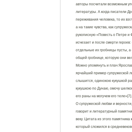
авторы посчитали возможным уп
литературы. А когда писатели Д
переживания человека, то их взг
а на такие чувства, как супруже
рукописную «Повесть о Петре и 
исчезает и после смерти героев:
отдельные их гробницы пусты, а 
общей гробнице, которую они вел
Можно упомянуть и плач Ярослав
ярчайший пример супружеской лю
слышится, одинокою кукушкой ран
кукушкою по Дунаю, омочу шелков
его раны на могучем его теле»[7].
О супружеской любви и верности,
говорит и литературный памятни
веку. Цитата из этого памятника
который сложился в средневеково