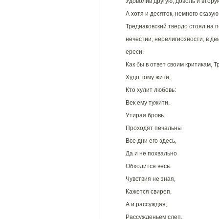
Удоволив другую, доволь и втору
А хотя и десяток, немного сказую
Тредиаковский твердо стоял на п
нечестии, нерелигиозности, в деи
ереси.
Как бы в ответ своим критикам, Т
Худо тому жити,
Кто хулит любовь:
Век ему тужити,
Утирая бровь.
Проходят печальны
Все дни его здесь,
Да и не похвально
Обходится весь.
Чувствия не зная,
Кажется свиреп,
А и рассуждая,
Рассужденьем слеп.