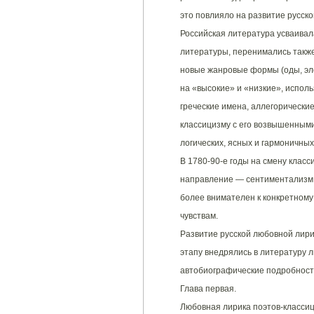
это повлияло на развитие русск
Российская литература усваивал
литературы, перенимались также
новые жанровые формы (оды, эле
на «высокие» и «низкие», испол
греческие имена, аллегорически
классицизму с его возвышенным
логических, ясных и гармоничных
В 1780-90-е годы на смену клас
направление — сентиментализм.
более внимателен к конкретному
чувствам.
Развитие русской любовной лирик
этапу внедрялись в литературу 
автобиографические подробности
Глава первая.
Любовная лирика поэтов-классиц