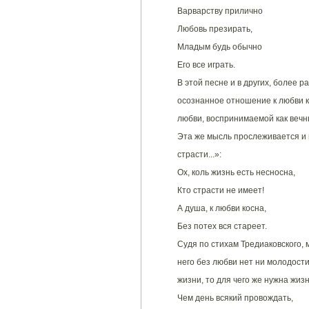
Варварству прилично
Любовь презирать,
Младым будь обычно
Его все играть.
В этой песне и в других, более р
осознанное отношение к любви ка
любви, воспринимаемой как вечны
Эта же мысль прослеживается и 
страсти...»:
Ох, коль жизнь есть несносна,
Кто страсти не имеет!
А душа, к любви косна,
Без потех вся стареет.
Судя по стихам Тредиаковского, 
него без любви нет ни молодости,
жизни, то для чего же нужна жизн
Чем день всякий провождать,