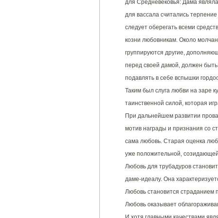
для Средневековья: Дама являла
для вассала считались терпение
следует оберегать всеми средст
козни любовникам. Около молчан
группируются другие, дополняющ
перед своей дамой, должен быть 
подавлять в себе вспышки гордос
Таким был слуга любви на заре к
таинственной силой, которая игр
При дальнейшем развитии прова
мотив награды и признания со с
сама любовь. Старая оценка любв
уже положительной, созидающей
Любовь для трубадуров становит
даме-идеалу. Она характеризует
Любовь становится страданием 
Любовь оказывает облагоражива
И хотя главными качествами явл