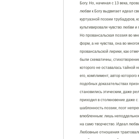
Богу. Но, начиная с 13 века, пр
любви к Богу выдвигает идеал с
куртуазной поэзии трубадуров, 
культивировали чувство любви и 
Но провансальская поэзия во мн
форм, а не чувства, она во мно
провансальской лирики, как отм
были схематичны, стихотворение
которого не оставалась тайной 
его, комплимент, автор которого
подобных доказательствах призн
становились этическим, даже ре
приходил в столкновение даже с
шаблонность поэзии, поэт непр
влюбленным: лишь неподдельное 
на само творчество. Идеал любв
Любовные отношения трактовалис