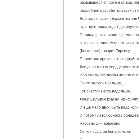
развиваются в прозе и стихах ро
подробной разработкой всех от
Во второй части «Езды в остров
чувствует, когда ведет двойную 
Преимущество такого времяпреп
которые во многом перекликаютс
(Коварство) говорит Тирсису:
Перестань противляться сугубом
Две девы в твом сердце вместятс
Ибо ежель без любви нельзя быт
То кто залюбит больше,
Тот счастлив есть надольше.
Люби Сильвию красну, Ирису учти
И еще мало двух, быть надо коли
И потом Глазолюбность обнадеж
Часов во дни довольно
От той с другой быть вольно.