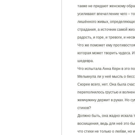
также не придают женскому образ
усиливают впечатление чего – т
лишённого живых, определяющих 
страдания, а источник самой жиз
радость, и горе, и тревоги, и нес
Что же поможет ему противостоя
которая может творить чудеса. 
шедевра.
Что испытала Анна Керн в это п
Мелькнула ли у неё мысль о бес
Скорее всего, нет. Она была счас
переполнилось грустью и волнени
жемчужину держит в руках. Но су
стихов?
Должно быть, она жадно искала т
восхищения, ведь для неё это б
что стихи не только о любви, но 