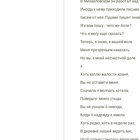
В Михайловском он работал над 
Иногда к нему приходили письма
писем от неё Пушкин пишет зна
Я к вам пишу - чего же боле?
Что я могу ещё сказать?
Теперь, я знаю, в вашей воле
Меня презреньем наказать.
Но вы, к моей несчастной доле
4
Хоть каплю жалости храня,
Вы не оставите меня.
Сначала я молчать хотела;
Поверьте: моего стыда
Вы не узнали б никогда,
Когда б надежду я имела
Хоть редко, хоть в неделю раз,
В деревне нашей видеть вас,
Чтоб только слышать ваши речи,