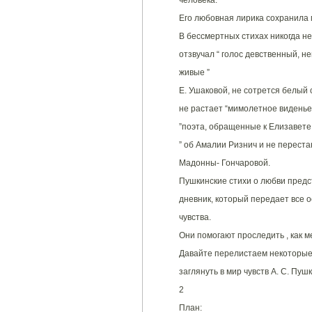
человека.
Его любовная лирика сохранила 
В бессмертных стихах никогда не
отзвучал “ голос девственный, н
живые ”
Е. Ушаковой, не сотрется белый 
не растает “мимолетное виденье 
”поэта, обращенные к Елизавете
” об Амалии Ризнич и не перестан
Мадонны- Гончаровой.
Пушкинские стихи о любви пред
дневник, который передает все 
чувства.
Они помогают проследить , как 
Давайте перелистаем некоторые
заглянуть в мир чувств А. С. Пуш
2
План: