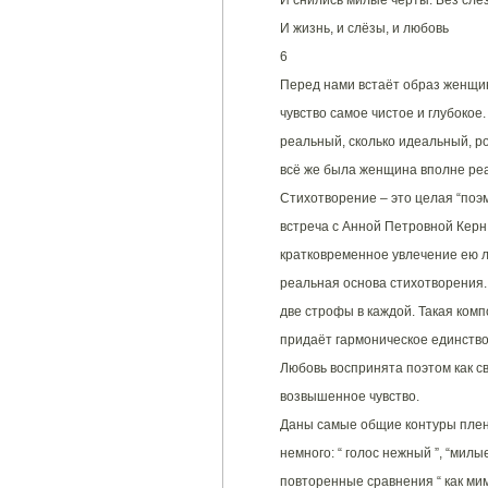
И снились милые черты. Без слёз
И жизнь, и слёзы, и любовь
6
Перед нами встаёт образ женщи
чувство самое чистое и глубокое.
реальный, сколько идеальный, р
всё же была женщина вполне реа
Стихотворение – это целая “поэм
встреча с Анной Петровной Керн 
кратковременное увлечение ею л
реальная основа стихотворения. 
две строфы в каждой. Такая ком
придаёт гармоническое единство
Любовь воспринята поэтом как с
возвышенное чувство.
Даны самые общие контуры плени
немного: “ голос нежный ”, “милы
повторенные сравнения “ как мим