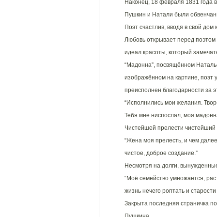
Наконец, 18 февраля 1831 года в
Пушкин и Натали были обвенча
Поэт счастлив, вводя в свой дом 
Любовь открывает перед поэтом 
идеал красоты, который замечат
“Мадонна”, посвящённом Наталье
изображённом на картине, поэт
преисполнен благодарности за эт
“Исполнились мои желания. Тво
Тебя мне ниспослал, моя мадонн
Чистейшей прелести чистейший о
“Жена моя прелесть, и чем далее
чистое, доброе создание.”
Несмотря на долги, вынужденные
“Моё семейство умножается, раст
жизнь нечего роптать и старости 
Закрыта последняя страничка по
Пушкина.