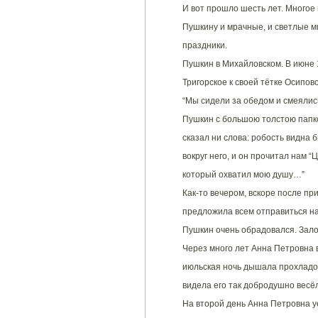
И вот прошло шесть лет. Многое
Пушкину и мрачные, и светлые м
праздники.
Пушкин в Михайловском. В июне
Тригорское к своей тётке Осипов
“Мы сидели за обедом и смеялись
Пушкин с большою толстою папкой
сказал ни слова: робость видна 
вокруг него, и он прочитал нам “Ц
который охватил мою душу…”
Как-то вечером, вскоре после п
предложила всем отправиться на 
Пушкин очень обрадовался. Зало
Через много лет Анна Петровна 
июльская ночь дышала прохладой
видела его так добродушно весё
На второй день Анна Петровна у