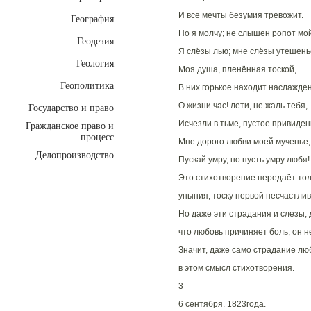
И все мечты безумия тревожит.
География
Но я молчу; не слышен ропот мой
Геодезия
Я слёзы лью; мне слёзы утешень
Геология
Моя душа, пленённая тоской,
Геополитика
В них горькое находит наслажден
О жизни час! лети, не жаль тебя,
Государство и право
Исчезли в тьме, пустое привиден
Гражданское право и
процесс
Мне дорого любви моей мученье, 
Делопроизводство
Пускай умру, но пусть умру любя!
Это стихотворение передаёт толь
уныния, тоску первой несчастли
Но даже эти страдания и слезы, 
что любовь причиняет боль, он н
Значит, даже само страдание лю
в этом смысл стихотворения.
3
6 сентября. 1823года.