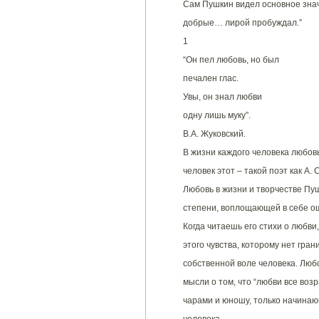
Сам Пушкин видел основное значе
добрые… лирой пробуждал.”
1
“Он пел любовь, но был
печален глас.
Увы, он знал любви
одну лишь муку”.
В.А. Жуковский.
В жизни каждого человека любовь
человек этот – такой поэт как А. 
Любовь в жизни и творчестве Пу
степени, воплощающей в себе о
Когда читаешь его стихи о любв
этого чувства, которому нет гра
собственной воле человека. Люб
мысли о том, что “любви все воз
чарами и юношу, только начинаю