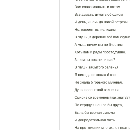
Вам слово молвить и потом
Всё думать, думать об одном
И день, и ночь до новой встречи.
Но, говорят, вы нелюдим;
В глуши, в деревне всё вам скучн
А мы… ничем мы не блестим,
Хоть вам и рады простодушно.
Зачем вы посетили нас?
В глуши забытого селенья
Я никогда не знала б вас,
Не знала б горького мученья.
Души неопытной волненья
Смирив со временем (как знать?)
По сердцу я нашла бы друга,
Была бы верная супруга
И добродетельная мать.
На протяжении многих лет поэт 