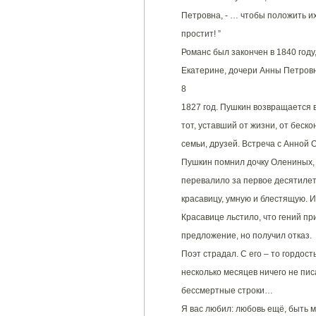
Петровна, - … чтобы положить их 
простит! ”
Романс был закончен в 1840 году
Екатерине, дочери Анны Петровн
8
1827 год. Пушкин возвращается в 
тот, уставший от жизни, от беско
семьи, друзей. Встреча с Анной 
Пушкин помнил дочку Олениных, А
перевалило за первое десятилет
красавицу, умную и блестящую. И
Красавице льстило, что гений пр
предложение, но получил отказ.
Поэт страдал. С его – то гордост
несколько месяцев ничего не пис
бессмертные строки…
Я вас любил: любовь ещё, быть м