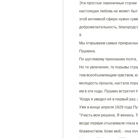
Эти простые лаконичные строки з
настоящая любовь не может быть 
этой интимной сфере нужно суме
доброжелательность, благородст
9
Мы открываем самые прекрасные
Пушкина.
По шутливому признанию поэта, 
Но те увлечения, те порывы стр
тем всеобъемлющим чувством, ко
молодость прошла, настала пора
им в эти годы. Пушкин встретил 
“Когда я увидел её в первый раз,
Уже в конце апреля 1829 года П
“Участь моя решена. Я женюсь. Т
везде первую отыскивали глаза м
блаженством, боже мой, - она поч