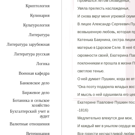
Промчался лётом сновиденья,
Криптология
Увяла прелесть наслажденья,
Кулинария
И снова вкруг меня угрюмой скуки
В лицее Александр Сергеевич Пу
Культурология
возвышенную любовь, которая пр
Литература
Катенька Бакунина, сестра лицеи
Литература зарубежная
матерью в Царском Селе. В неё
Литература русская
скромности своей, Екатерина Па
поклонникам и прошла в жизни П
Логика
светлою тенью.
Военная кафедра
О ней думает Пушкин, когда во в
Банковское дело
“Она поэту подарила младых вос
Биржевое дело
И мысль о ней одушевила его це
Ботаника и сельское
Екатерине Павловне Пушкин посв
хозяйство
-1816)
Бухгалтерский учет и
аудит
Медлительно влекутся дни мои,
Валютные отношения
И каждый миг в унылом сердце 
Ветеринария
Все горести несчастливой любви