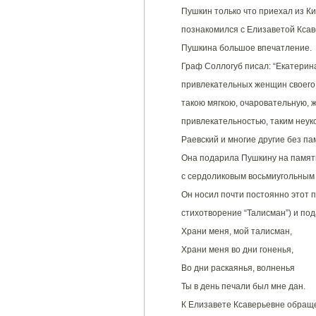
Пушкин только что приехал из К
познакомился с Елизаветой Кса
Пушкина большое впечатление.
Граф Соллогуб писал: “Екатерин
привлекательных женщин своего 
такою мягкою, очаровательную, 
привлекательностью, таким неук
Раевский и многие другие без па
Она подарила Пушкину на память
с сердоликовым восьмиугольным 
Он носил почти постоянно этот п
стихотворение “Талисман”) и под
Храни меня, мой талисман,
Храни меня во дни гоненья,
Во дни раскаянья, волненья
Ты в день печали был мне дан.
К Елизавете Ксаверьевне обращ