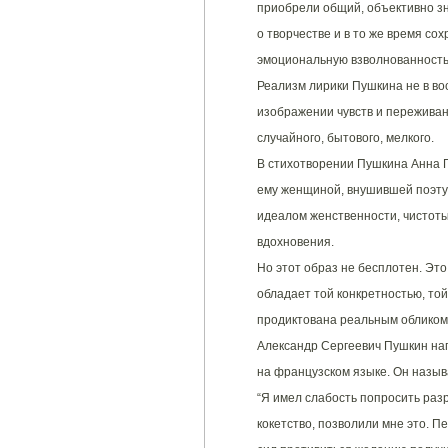
приобрели общий, объективно зн
о творчестве и в то же время со
эмоциональную взволнованность
Реализм лирики Пушкина не в во
изображении чувств и переживани
случайного, бытового, мелкого.
В стихотворении Пушкина Анна П
ему женщиной, внушившей поэту 
идеалом женственности, чистоты
вдохновения.
Но этот образ не бесплотен. Это
обладает той конкретностью, то
продиктована реальным обликом
Александр Сергеевич Пушкин на
на французском языке. Он называ
“Я имел слабость попросить раз
кокетство, позволили мне это. Пе