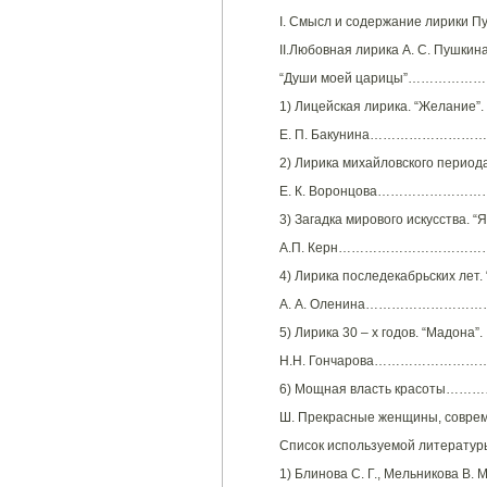
I. Смысл и содержание лири
II.Любовная лирика А. С. Пушкина
“Души моей царицы”………
1) Лицейская лирика. “Желание”.
Е. П. Бакунина……………………
2) Лирика михайловского периода
Е. К. Воронцова…………………
3) Загадка мирового искусства. “
А.П. Керн……………………………
4) Лирика последекабрьских лет. 
А. А. Оленина………………………
5) Лирика 30 – х годов. “Мадона”.
Н.Н. Гончарова………………
6) Мощная власть красот
Ш. Прекрасные женщины, соврем
Cписок используемой литератур
1) Блинова С. Г., Мельникова В. 