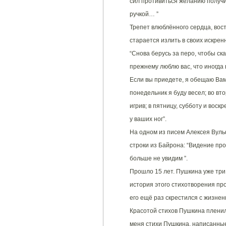
сил противиться желанию получи
ручкой… ”
Трепет влюблённого сердца, вос
старается излить в своих искрен
“Снова берусь за перо, чтобы сказ
прежнему люблю вас, что иногда
Если вы приедете, я обещаю Вам
понедельник я буду весел; во вто
игрив; в пятницу, субботу и воск
у ваших ног”.
На одном из писем Алексея Вул
строки из Байрона: “Видение про
больше не увидим ”.
Прошло 15 лет. Пушкина уже три 
история этого стихотворения пр
его ещё раз скрестился с жизне
Красотой стихов Пушкина пленил
меня стихи Пушкина, написанные