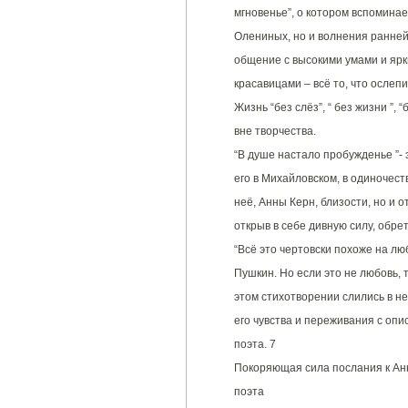
мгновенье”, о котором вспоминае
Олениных, но и волнения ранней
общение с высокими умами и ярк
красавицами – всё то, что ослеп
Жизнь “без слёз”, “ без жизни ”, 
вне творчества.
“В душе настало пробужденье ”-
его в Михайловском, в одиночеств
неё, Анны Керн, близости, но и о
открыв в себе дивную силу, обрет
“Всё это чертовски похоже на люб
Пушкин. Но если это не любовь, т
этом стихотворении слились в н
его чувства и переживания с оп
поэта. 7
Покоряющая сила послания к Анн
поэта