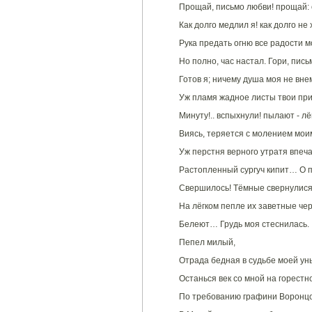
Прощай, письмо любви! прощай: 
Как долго медлил я! как долго не
Рука предать огню все радости мо
Но полно, час настал. Гори, пись
Готов я; ничему душа моя не вне
Уж пламя жадное листы твои п
Минуту!.. вспыхнули! пылают - лё
Виясь, теряется с молением мои
Уж перстня верного утратя впеч
Растопленный сургуч кипит… О 
Свершилось! Тёмные свернулися
На лёгком пепле их заветные че
Белеют… Грудь моя стеснилась.
Пепел милый,
Отрада бедная в судьбе моей ун
Останься век со мной на горест
По требованию графини Воронцо