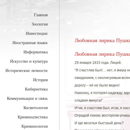
Главная
Зоология
Инвестиции
Любовная лирика Пушк
Иностранные языки
Информатика
Любовная лирика Пушк
Искусство и культура
29 января 1815 года. Лицей.
“Я счастлив был!… нет, я вчера н
Исторические личности
ожиданием, с неописуемым волне
История
дорогу – её не было видно!
Кибернетика
Наконец, я потерял надежду, вдр
Коммуникации и связь
сладкая минута!”
Косметология
Итак, я счастлив был, итак, я на
Отрадой тихою, восторгом упив
Криминалистика
И где веселья быстрый день?
Криминология