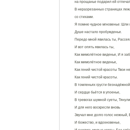
на прощанье подарил ей отпечата
В неразрезанных страницах лежа
со стихами.
Я помню чудное мгновенье: Шли 
Душе настало пробужденье.
Передо мной явилась ты, Рассея
И вот опять явилась ты,
Как мимолётное виденье, И я за
Как мимолётное виденье,
Как гений чистой красоты Твои н
Как гений чистой красоты.
В томленьях грусти безнадёжной,
И сердце бьётся в упоенье,
В тревогах шумной суеты, Тянули
И для него воскресли вновь
Звучал мне долго голос нежный, 
И божество, и вдохновенье,