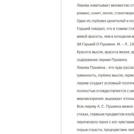
Лирика охватывает множество ст
романс, сонет, песня, стихотвор
Один из глубоких ценителей и по
Горький говорил, что в томике с
живой красоты, чем в холодном 
(М.Горький.О Пушкине. М. – Л., 19
Красота мысли, красота жизни, к
содержание лирики Пушкина.
Лирика Пушкина - это чудо русск
гуманность, глубину мысли, гар
лирике создает условный поэтиче
полностью отождествляется с ав
мировоззрения, выражает отноше
Всю лирику А. С. Пушкина можно
стихах, главным предметом изоб
лирического героя с его чувства
порыв страсти, предчувствие лю