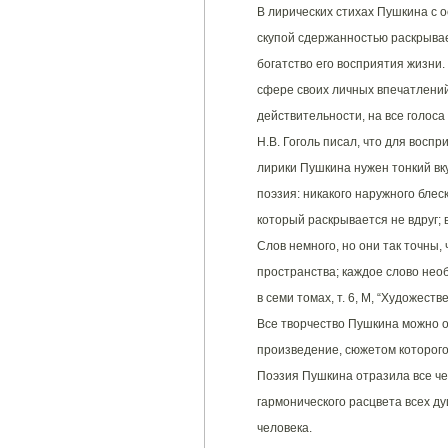
В лирических стихах Пушкина с о
скупой сдержанностью раскрывае
богатство его восприятия жизни.
сфере своих личных впечатлений
действительности, на все голоса
Н.В. Гоголь писал, что для восп
лирики Пушкина нужен тонкий вку
поэзия: никакого наружного блес
который раскрывается не вдруг; 
Слов немного, но они так точны,
пространства; каждое слово необъя
в семи томах, т. 6, М, “Художеств
Все творчество Пушкина можно 
произведение, сюжетом которого
Поэзия Пушкина отразила все че
гармонического расцвета всех д
человека.