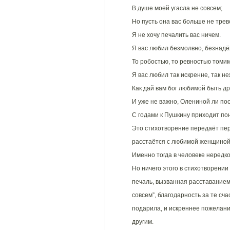
В душе моей угасла не совсем;
Но пусть она вас больше не трев
Я не хочу печалить вас ничем.
Я вас любил безмолвно, безнадё
То робостью, то ревностью томим
Я вас любил так искренне, так не
Как дай вам бог любимой быть др
И уже не важно, Олениной ли по
С годами к Пушкину приходит по
Это стихотворение передаёт пер
расстаётся с любимой женщиной.
Именно тогда в человеке нередко
Но ничего этого в стихотворении
печаль, вызванная расставанием 
совсем”, благодарность за те сч
подарила, и искреннее пожелани
другим.