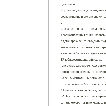
рукописей.
Воронцова до конца своей долго
воспоминание и ежедневно читал
5
Весна 1819 года. Петербург. До
Двадцатилетний Пушкин впервые
в доме президента Академии ху
впечатление произвело уже пер
Анна Керн была в это время во в
Ей шёл девятнадцатый год, хотя 
генералом Ермолаем Фёдоровичо
против своего желания ещё очен
на сентиментальных романах, он
стремилась приобрести независ
“Позволительно ли быть до того 
её. Весь вечер он старался прив
взгляд. Но ему так и не удалось 