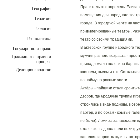
Правительство королевы Елизаве
География
помещения для народного театра
Геодезия
города. В городской черте на ча
Геология
привилегированные театры. Раз
Геополитика
театр со своими традициями.
В актёрской группе народного те
Государство и право
мужчин разного возраста - прос
Гражданское право и
процесс
принадлежала половина барыша; 
Делопроизводство
костюмы, пьесы и т. п. Остальн
по найму на равные части.
Актёры - пайщики стали сроить 
дворов, где бродячие труппы игр
строились в виде подковы, в сер
партер, а по бокам - крытые гал
не было). Ложи за занавесками 
около стены дополняли нехитрую
заполняли простолюдины, которые