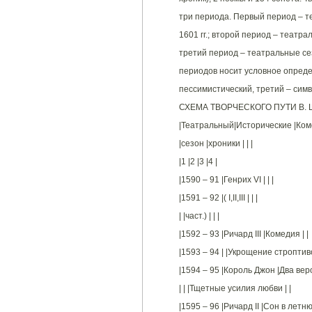
три периода. Первый период – те
1601 гг.; второй период – театра
третий период – театральные сез
периодов носит условное опреде
пессимистический, третий – сим
СХЕМА ТВОРЧЕСКОГО ПУТИ В.
|Театральный|Исторические |Коме
|сезон |хроники | | |
|1 |2 |3 |4 |
|1590 – 91 |Генрих VI | | |
|1591 – 92 |( I,II,III | | |
| |част.) | | |
|1592 – 93 |Ричард III |Комедия | |
|1593 – 94 | |Укрощение строптив
|1594 – 95 |Король Джон |Два вер
| | |Тщетные усилия любви | |
|1595 – 96 |Ричард II |Сон в летню