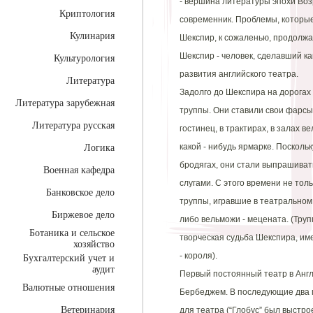
- вершина литературы эпохи Воз
Криптология
современник. Проблемы, которы
Кулинария
Шекспир, к сожаленью, продолжаю
Шекспир - человек, сделавший ка
Культурология
развития английского театра.
Литература
Задолго до Шекспира на дорогах
Литература зарубежная
труппы. Они ставили свои фарсы
Литература русская
гостинец, в трактирах, в залах 
какой - нибудь ярмарке. Посколь
Логика
бродягах, они стали выпрашиват
Военная кафедра
слугами. С этого времени не тол
Банковское дело
труппы, игравшие в театральном 
Биржевое дело
либо вельможи - мецената. (Труп
Ботаника и сельское
творческая судьба Шекспира, име
хозяйство
- короля).
Бухгалтерский учет и
аудит
Первый постоянный театр в Англ
Валютные отношения
Бербеджем. В последующие два 
Ветеринария
для театра (“Глобус” был выстрое