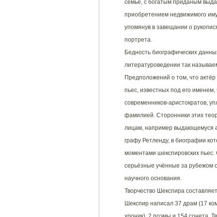
семье, с богатым приданым выда
приобретением недвижимого имущ
упомянув в завещании о рукопися
портрета.
Бедность биографических данны
литературоведении так называем
Предположений о том, что актёр
пьес, известных под его именем, 
современников-аристократов, уп
фамилией. Сторонники этих тео
лицам, например выдающемуся а
графу Ретленду, в биографии ко
моментами шекспировских пьес. 
серьёзные учённые за рубежом о
научного основания.
Творчество Шекспира составляет
Шекспир написал 37 драм (17 ком
хроник), 2 поэмы и 154 сонета. 