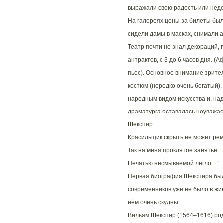
выражали свою радость или недо
На галереях цены за билеты была
сидели дамы в масках, снимали 
Театр почти не знал декораций,
антрактов, с 3 до 6 часов дня. 
пьес). Основное внимание зрител
костюм (нередко очень богатый),
народным видом искусства и, над
драматурга оставалась неуважае
Шекспир:
Красильщик скрыть не может рем
Так на меня проклятое занятье
Печатью несмываемой легло…”.
Первая биография Шекспира была
современников уже не было в жи
нём очень скудны.
Вильям Шекспир (1564–1616) ро