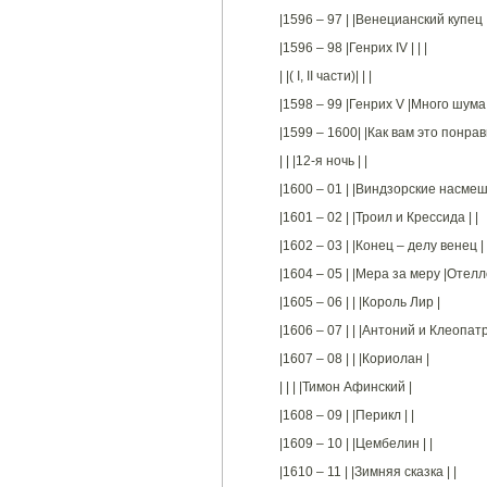
|1596 – 97 | |Венецианский купец |
|1596 – 98 |Генрих IV | | |
| |( I, II части)| | |
|1598 – 99 |Генрих V |Много шума 
|1599 – 1600| |Как вам это понра
| | |12-я ночь | |
|1600 – 01 | |Виндзорские насме
|1601 – 02 | |Троил и Крессида | |
|1602 – 03 | |Конец – делу венец | 
|1604 – 05 | |Мера за меру |Отелл
|1605 – 06 | | |Король Лир |
|1606 – 07 | | |Антоний и Клеопатр
|1607 – 08 | | |Кориолан |
| | | |Тимон Афинский |
|1608 – 09 | |Перикл | |
|1609 – 10 | |Цембелин | |
|1610 – 11 | |Зимняя сказка | |