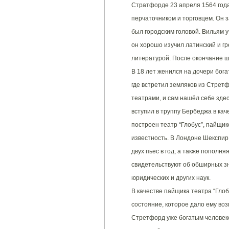
Стратфорде 23 апреля 1564 год
перчаточником и торговцем. Он 
был городским головой. Вильям у
он хорошо изучил латинский и гр
литературой. После окончание ш
В 18 лет женился на дочери бога
где встретил земляков из Стрет
театрами, и сам нашёл себе здес
вступил в труппу Бербеджа в кач
построен театр “Глобус”, пайщик
известность. В Лондоне Шекспир 
двух пьес в год, а также пополн
свидетельствуют об обширных зн
юридических и других наук.
В качестве пайщика театра “Гло
состояние, которое дало ему воз
Стретфорд уже богатым человеком