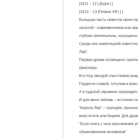
|1611 – 12 | |Буря | |
|1612 – 13 |Генрих VIII | | |
Большую часть сюжетов своих пр
писатей - современников или пр
глубоко оригинальны, насыщены 
Среди них наибольшей известнос
Лир”.
Первая драма посвящена трагиче
Шекспира:
Кто под звездой счастливою рож
Гордится славой, титулом и влас
А я судьбой скромнее награждён,
И для меня любовь – источник сч
“Король Лир” – трагедия, прониз
властитель или бедняк. Для драма
“Если снять с него королевские у
обыкновенным человеком”.