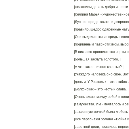
|желанием делать добро и нести с
|Княгиня Марья - художественно
|Лучшие представители дворянств
|правило, щедро одаренные нату
|Они выделяются из среды своего
|подлинным патриотизмом, высок
|В них ярко проявляются черты ру
|большая заслуга Толстого. |
|А что такое личное счастье? |
|Укаждого человека оно свое. Вот
|деньги. У Ростовых – это любовь
|Болконских – это честь и слава. |
|Очень схожи между собой в пон
|замужества. Им «мечталось и се
|затаенную мечтой была любовь 
|Все персонажи романа «Война и 
|заветной цели, пришлось пережи