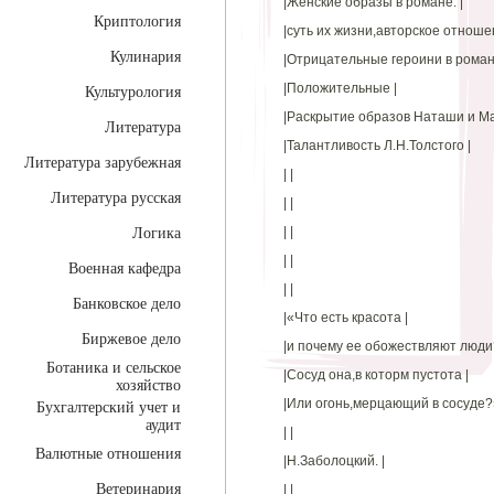
|Женские образы в романе: |
Криптология
|суть их жизни,авторское отношен
Кулинария
|Отрицательные героини в роман
|Положительные |
Культурология
|Раскрытие образов Наташи и Ма
Литература
|Талантливость Л.Н.Толстого |
Литература зарубежная
| |
Литература русская
| |
| |
Логика
| |
Военная кафедра
| |
Банковское дело
|«Что есть красота |
Биржевое дело
|и почему ее обожествляют люди?
Ботаника и сельское
|Сосуд она,в которм пустота |
хозяйство
|Или огонь,мерцающий в сосуде?»
Бухгалтерский учет и
аудит
| |
Валютные отношения
|Н.Заболоцкий. |
Ветеринария
| |