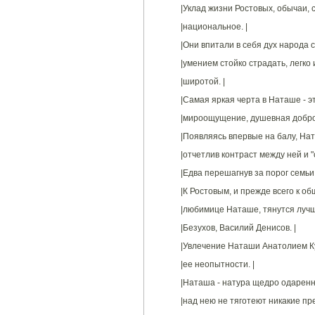
|Уклад жизни Ростовых, обычаи, с
|национальное. |
|Они впитали в себя дух народа с
|умением стойко страдать, легко 
|широтой. |
|Самая яркая черта в Наташе - эт
|мироощущение, душевная доброта
|Появляясь впервые на балу, Нат
|отчетлив контраст между ней и "с
|Едва перешагнув за порог семьи
|К Ростовым, и прежде всего к об
|любимице Наташе, тянутся лучш
|Безухов, Василий Денисов. |
|Увлечение Наташи Анатолием Ку
|ее неопытности. |
|Наташа - натура щедро одаренна
|над нею не тяготеют никакие пр