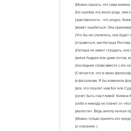
|Можно сказать, что сама княжна
|Но ошибка эта иного рода, чем
|чувственность - что угодно. Кня
|может ошибиться. Она принимает
|Что бы ни случилось, она будет 
|отравиться, как Наташа Ростова
|Наташа не умеет страдать, она 
|князя Андрея или даже потом, к
|последние слова вместе с его се
|Считается, что в своих философс
|к фатализму. Я бы изменила фор
|все, что пошлет нам Бог или Су
|хочет быть счастливой. Княжна 
|себе и никогда не плачет от «бол
|жалости». Ведь ангелу нельзя пр
|Можно только принять его предск
|о спасении. |