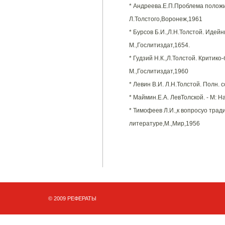
* Андреева.Е.П.Проблема положи
Л.Толстого,Воронеж,1961
* Бурсов Б.И.,Л.Н.Толстой. Идей
М.,Гослитиздат,1654.
* Гудзий Н.К.,Л.Толстой. Критик
М.,Гослитиздат,1960
* Левин В.И. Л.Н.Толстой. Полн. со
* Маймин.Е.А. ЛевТолской. - М: Н
* Тимофеев Л.И.,к вопросуо трад
литературе,М.,Мир,1956
© 2009 РЕФЕРАТЫ