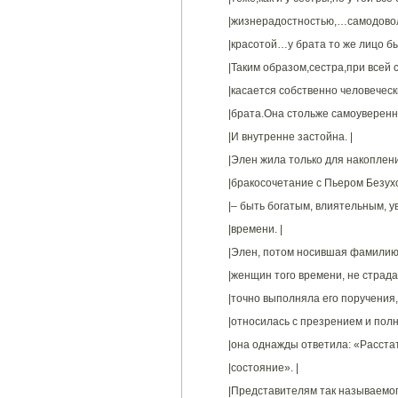
|жизнерадостностью,…самодовол
|красотой…у брата то же лицо б
|Таким образом,сестра,при всей с
|касается собственно человеческ
|брата.Она стольже самоуверенн
|И внутренне застойна. |
|Элен жила только для накоплени
|бракосочетание с Пьером Безух
|– быть богатым, влиятельным, у
|времени. |
|Элен, потом носившая фамилию 
|женщин того времени, не страда
|точно выполняла его поручения,
|относилась с презрением и пол
|она однажды ответила: «Расстат
|состояние». |
|Представителям так называемог