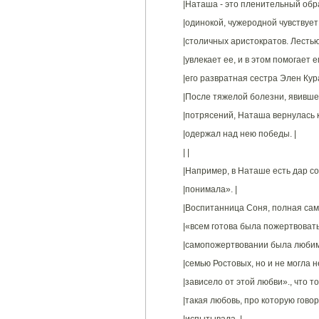
|Наташа - это пленительный обр
|одинокой, чужеродной чувствует
|столичных аристократов. Лестью
|увлекает ее, и в этом помогает е
|его развратная сестра Элен Кура
|После тяжелой болезни, явивше
|потрясений, Наташа вернулась к
|одержал над нею победы. |
| |
|Например, в Наташе есть дар со
|понимала». |
|Воспитанница Соня, полная сам
|«всем готова была пожертвовать
|самопожертвовании была любим
|семью Ростовых, но и не могла н
|зависело от этой любви»., что т
|такая любовь, про которую гово