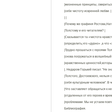
|жизненные принципы, смириться 
|себе чистоту искренней любви. |
| |
|Почему же графиня Ростова,Нат
|Толстому и его читателям? |
|Сказывается та «чистота нравст
|определить,что «дурно» ,а что «
|Трудно прошаться с героями Тол
|снова погружаться в волшебный 
|нравственных ценностей,которы
|. Недаром Горький писал: "Не зна
|Толстого, Достоевского, нельзя 
|себя культурным человеком". В 
|Что заставляет обращаться к не
|отдаленных от его героев и врем
|проблемами. Мы не устаем повто
Библиография.