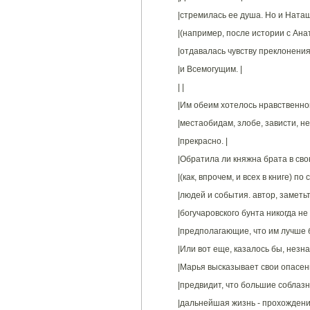
|стремилась ее душа. Но и Ната
|(например, после истории с Ана
|отдавалась чувству преклонени
|и Всемогущим. |
| |
|Им обеим хотелось нравственной
|местаобидам, злобе, зависти, н
|прекрасно. |
|Обратила ли княжна брата в сво
|(как, впрочем, и всех в книге) п
|людей и события. автор, заметьте
|богучаровского бунта никогда н
|предполагающие, что им лучше 
|Или вот еще, казалось бы, незн
|Марья высказывает свои опасен
|предвидит, что большие соблазны
|дальнейшая жизнь - прохождени