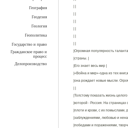
| |
География
| |
Геодезия
| |
Геология
| |
Геополитика
| |
| |
Государство и право
|Огромная популярность таланта
Гражданское право и
процесс
|страны. |
Делопроизводство
|Его знает весь мир |
|«Война и мир»-одна из тех книг
|она рождает новые мысли. Огро
| |
|Толстому показать жизнь целого
|которой - Россия. На страницах 
|плоти и крови, с их помыслами, 
|заблуждениями, любовью и нена
|победами и поражениями, творче