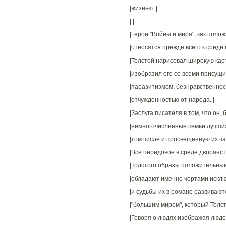
|жизнью. |
| |
|Герои "Войны и мира", как полож
|относятся прежде всего к среде
|Толстой нарисовал широкую карт
|изобразил его со всеми присущи
|паразитизмом, безнравственнос
|отчужденностью от народа. |
|Заслуга писателя в том, что он
|немногочисленные семьи лучших 
|том числе и просвещенную их час
|Все передовое в среде дворянст
|Толстого образы положительные
|обладают именно чертами исклю
|и судьбы их в романе развиваютс
|"большим миром", который Толст
|Говоря о людях,изображая люде