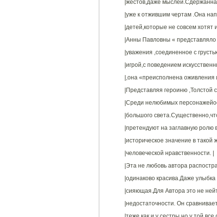
|жестов,даже мыслей.Сдержанная 
|уже к отжившим чертам .Она нап
|детей,которые не совсем хотят 
|Анны Павловны « представляло 
|уважения ,соединенное с грусть
|игрой,с поведением искусственн
|,она «преисполнена оживления и
|Представляя героиню ,Толстой с
|Среди нелюбимых персонажейос
|большого света.Существенно,что
|претендуют на заглавную ролю 
|историческое значение в такой 
|человеческой нравственности. |
|Эта не любовь автора распостра
|одинаково красива.Даже улыбка 
|сияющая.Для Автора это не ней
|недостаточности. Он сравнивае
|теже,как и у сестры,но у той все