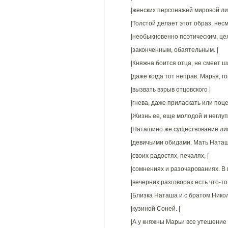
|женских персонажей мировой ли
|Толстой делает этот образ, нес
|необыкновенно поэтическим, цел
|законченным, обаятельным. |
|Княжна боится отца, не смеет ша
|даже когда тот неправ. Марья, г
|вызвать взрыв отцовского |
|гнева, даже приласкать или поце
|Жизнь ее, еще молодой и неглуп
|Наташино же существование ли
|девичьими обидами. Мать Наташи
|своих радостях, печалях, |
|сомнениях и разочарованиях. В 
|вечерних разговорах есть что-то
|Близка Наташа и с братом Никол
|кузиной Соней. |
|А у княжны Марьи все утешение 