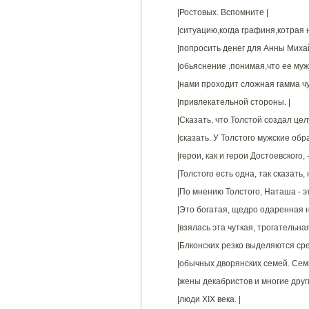
|Ростовых. Вспомните |
|ситуацию,когда графиня,котрая н
|попросить денег для Анны Миха
|обьяснение ,понимая,что ее муж
|нами проходит сложная гамма ч
|привлекательной стороны. |
|Сказать, что Толстой создал цел
|сказать. У Толстого мужские обр
|герои, как и герои Достоевского, 
|Толстого есть одна, так сказать,
|По мнению Толстого, Наташа - э
|Это богатая, щедро одаренная н
|взялась эта чуткая, трогательна
|Блконских резко выделяются сре
|обычных дворянских семей. Сем
|жены декабристов и многие друг
|люди XIX века. |