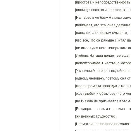
|простота и непосредственность 
|напыщенностью и неестественно
|На первом же балу Наташа заме
|понимает, что эта юная девушка,
|наполнила ее новым смыслом, |
|что все, что он раньше считал 
|не имеет для него теперь никако
|Любовь Наташи делает ее еще п
|неповторимее. Счастье, о котор
|У княжны Марьи нет подобного 
|одному человеку, поэтому она с
|много времени проводит в молит
|ждет любви и обыкновенного женс
|но княжна не признается в этом 
|Ее сдержанность и терпеливость
|жизненных трудностях. |
|Несмотря на внешнее несходств