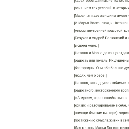
|характеров, данных не только п
|влиянием тех условий, в которы
|Марья, эти две женщины имеют о
|И Марья Волконская, и Наташа 
|миром, внутренней красотой, ко
|Безухов и Андрей Болконский и 
|в своей жене. |
|Наташа и Марья до конца отдают
|радость или печаль. Их душевн
|благородны. Они обе больше дум
|людях, чем о себе. |
|Наташа, как и другие любимые г
|радостного, восторженного восп
|с Андреем, через ошибки жизни 
|кризис и разочарование в себе,
|помощи близким (матери), через
|постижению смысла жизни в сем
|Для княжны Марьи Бог всю жизнь