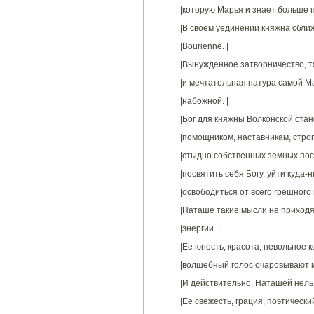
|которую Марья и знает больше п
|В своем уединении княжна сбли
|Bourienne. |
|Вынужденное затворничество, т
|и мечтательная натура самой М
|набожной. |
|Бог для княжны Волконской стано
|помощником, наставникам, строг
|стыдно собственных земных пост
|посвятить себя Богу, уйти куда-
|освободиться от всего грешного и
|Наташе такие мысли не приходят
|энергии. |
|Ее юность, красота, невольное ко
|волшебный голос очаровывают м
|И действительно, Наташей нельз
|Ее свежесть, грация, поэтический