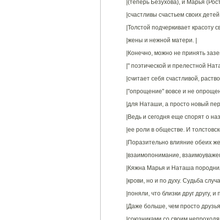
|(теперь Безухова), и Марья (Рос
|счастливы счастьем своих детей
|Толстой подчеркивает красоту с
|жены и нежной матери. |
|Конечно, можно не принять зазе
|" поэтической и прелестной Нат
|считает себя счастливой, раство
|"опрощение" вовсе и не опрощен
|для Наташи, а просто новый пер
|Ведь и сегодня еще спорят о на
|ее роли в обществе. И толстовс
|Поразительно влияние обеих же
|взаимопонимание, взаимоуважен
|Кяжна Марья и Наташа породнил
|крови, но и по духу. Судьба случ
|поняли, что близки друг другу, 
|Даже больше, чем просто друзь
|союзниками со своим непроходя