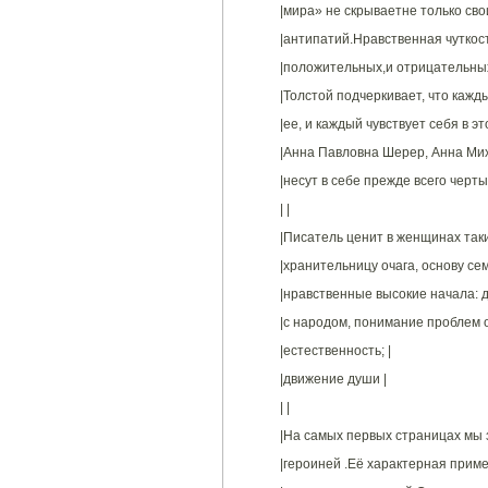
|мира» не скрываетне только сво
|антипатий.Нравственная чуткост
|положительных,и отрицательных-
|Толстой подчеркивает, что кажды
|ее, и каждый чувствует себя в эт
|Анна Павловна Шерер, Анна Мих
|несут в себе прежде всего черты 
| |
|Писатель ценит в женщинах таки
|хранительницу очага, основу сем
|нравственные высокие начала: д
|с народом, понимание проблем о
|естественность; |
|движение души |
| |
|На самых первых страницах мы 
|героиней .Её характерная приме