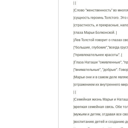
| |
|Слово "женственность" во много
|сущность героинь Толстого. Это
|страстность, и прекрасные, нап
|глаза Марьи Болконской. |
|Лев Толстой говорит о глазах с
|"большие, глубокие","всегда груст
|"привлекательнее красоты". |
|Глаза Наташи "оживленные", "пр
|"внимательные", "добрые". Говоря
|Марьи они и в самом деле являю
|отражением их внутреннего мира
| |
|Семейная жизнь Марьи и Наташи
|крепкая семейная связь. Обе то
|мужьям и детям, отдавая все св
|воспитанию детей и созданию д