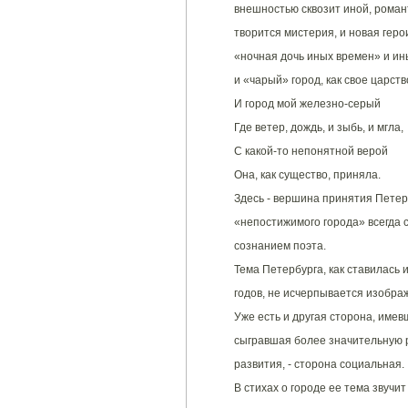
внешностью сквозит иной, роман
творится мистерия, и новая геро
«ночная дочь иных времен» и ин
и «чарый» город, как свое царств
И город мой железно-серый
Где ветер, дождь, и зыбь, и мгла,
С какой-то непонятной верой
Она, как существо, приняла.
Здесь - вершина принятия Петер
«непостижимого города» всегда 
сознанием поэта.
Тема Петербурга, как ставилась 
годов, не исчерпывается изобра
Уже есть и другая сторона, име
сыгравшая более значительную р
развития, - сторона социальная.
В стихах о городе ее тема звуч