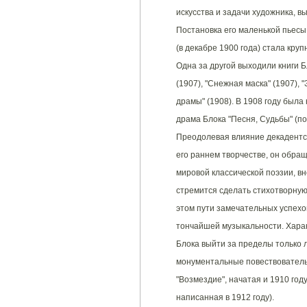
искусства и задачи художника, в
Постановка его маленькой пьесы 
(в декабре 1900 года) стала кр
Одна за другой выходили книги Б
(1907), "Снежная маска" (1907), "
драмы" (1908). В 1908 году была
драма Блока "Песня, Судьбы" (по
Преодолевая влияние декадентско
его раннем творчестве, он обра
мировой классической поэзии, вн
стремится сделать стихотворную 
этом пути замечательных успехов
тончайшей музыкальности. Харак
Блока выйти за пределы только 
монументальные повествователь
"Возмездие", начатая и 1910 году
написанная в 1912 году).