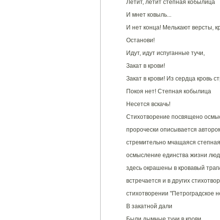
Летит, летит степная кобылица
И мнет ковыль...
И нет конца! Мелькают версты, кр
Останови!
Идут, идут испуганные тучи,
Закат в крови!
Закат в крови! Из сердца кровь ст
Покоя нет! Степная кобылица
Несется вскачь!
Стихотворение посвящено осмыс
пророчески описывается автором
стремительно мчащаяся степная
осмысление единства жизни люд
здесь окрашены в кровавый трагич
встречается и в других стихотво
стихотворении "Петроградское не
В закатной дали
Были дымные тучи в крови.