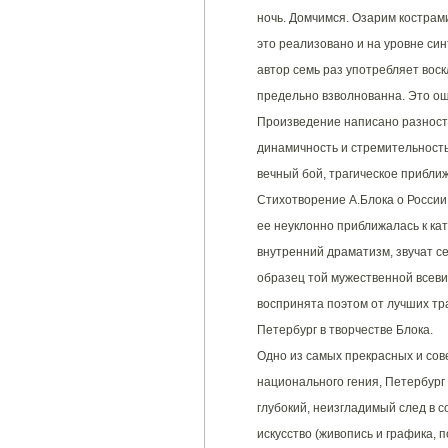
ночь. Домчимся. Озарим кострам
это реализовано и на уровне си
автор семь раз употребляет воск
предельно взволнованна. Это ощ
Произведение написано разност
динамичность и стремительност
вечный бой, трагическое приближ
Стихотворение А.Блока о России,
ее неуклонно приближалась к ка
внутренний драматизм, звучат с
образец той мужественной всеви
воспринята поэтом от лучших тр
Петербург в творчестве Блока.
Одно из самых прекрасных и со
национального гения, Петербург - 
глубокий, неизгладимый след в 
искусство (живопись и графика,