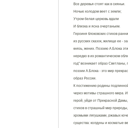
Все деревья стоят как в сияньи.
Ночью холодом веет с земли;
Утром белая церковь вдали
И близка и ясна очертаньем.
Героиня блоковских стихов ранн
из русских сказок, жилище ее - з
князь, жених. Поэзию А.Блока эт
нередко в их романтическом обли
год" возникает образ Светланы,
поэзии А.Блока - это мир прекра
образ России.
К постижению родины подлинной,
через мотивы страшного мира. И
герой, уйдя от Прекрасной Дамы,
стихов в страшный мир природы, 
хромыми лягушками, ржавых коче
существа: колдуны и косматые ве