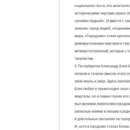
социального быта; это капиталис
историческими чертами своего об
«унижен бедный». И вместе с те
энергии, город людей, «поднима
мира. «Городские» стихи зрелог
демократическим чувством и т
великих потрясений, которые с 
творчестве.
С Петербургом Александр Блок б
полном и точном смысле этого сл
свою жизнь и умер. Здесь протек
Блок любил и превосходно знал с
кварталы, но и самые глухие его
был великим любителем городских
записные книжки и письма к род
и длительных скитаниях по город
И, хотя в городских стихах Блока