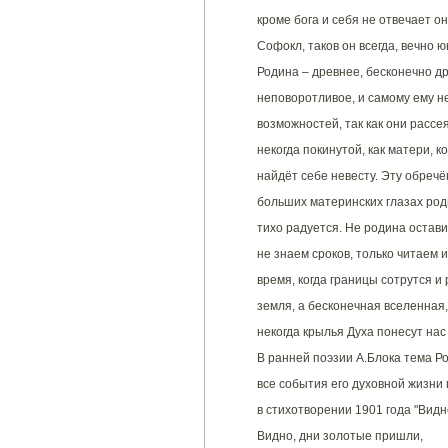
кроме бога и себя не отвечает он
Софокл, таков он всегда, вечно 
Родина – древнее, бесконечно д
неповоротливое, и самому ему не
возможностей, так как они расс
некогда покинутой, как матери, к
найдёт себе невесту. Эту обречё
больших материнских глазах роди
тихо радуется. Не родина остави
не знаем сроков, только читаем и
время, когда границы сотрутся и 
земля, а бесконечная вселенная,
некогда крылья Духа понесут нас
В ранней поэзии А.Блока тема Ро
все события его духовной жизни
в стихотворении 1901 года "Видн
Видно, дни золотые пришли,