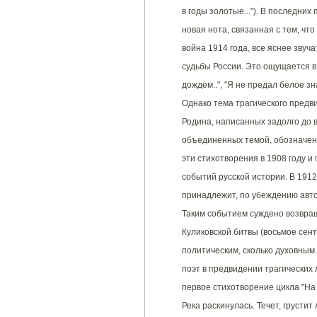
в годы золотые..."). В последни
новая нота, связанная с тем, чт
война 1914 года, все яснее звуч
судьбы России. Это ощущается в
дождем..", "Я не предал белое зна
Однако тема трагического предви
Родина, написанных задолго до в
объединенных темой, обозначенн
эти стихотворения в 1908 году 
событий русской истории. В 1912
принадлежит, по убеждению авто
Таким событием суждено возвращ
Куликовской битвы (восьмое сент
политическим, сколько духовным
поэт в предвидении трагических
первое стихотворение цикла "На
Река раскинулась. Течет, грустит