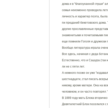
дома и в "благоуханной глуши" 
семья неизменно проводила лет
личность и характер поэта, был
пи преданий бекетовского дома. 
другие прославленные представи
знаменитыми и почитаемыми пис
еще помнили Гоголя и дружески 
Вообще литература играла очень
Все здесь, начиная с деда ботани
Естественно, что и Сашура (так 
ли не с пяти лет.
А немного позже он уже "издавал
шестнадцати, стал писать всерье
никому, кроме матери. Она на вс
человеком, и он часто повторял: 
В 1889 году мать Блока вторично
Девятилетний Блок поселился с 