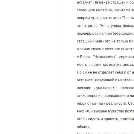
русалка". Не менее страшен и об
зловещего балагана, носители "
например, в цикле стихов "Пляс
этого цикла - "Ночь, улица, фонар
подчеркнута полная безысходнос
страшный мир - это не только мир
в самом своем известном стихот
А.Блока - "Незнакомка" - лириче
мечты, поэзии, где все окутано д
Но он же не отделяет себя и от
остряков", бездушной и мертвен
явление - луна на небе - превра
стихотворение возвращением ли
героя от мечты к реальности. Ст
Россия, и высшее мужество поэта 
чтобы видеть и принять, полюби
обличье.