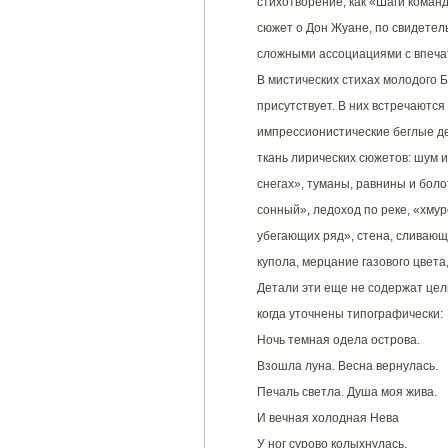
стихотворение, как «Шаги коман
сюжет о Дон Жуане, по свидетель
сложными ассоциациями с впечат
В мистических стихах молодого 
присутствует. В них встречаютс
импрессионистические беглые де
ткань лирических сюжетов: шум и
снегах», туманы, равнины и боло
сонный», ледоход по реке, «хму
убегающих ряд», стена, сливающ
купола, мерцание газового цвет
Детали эти еще не содержат цель
когда уточнены типографически:
Ночь темная одела острова.
Взошла луна. Весна вернулась.
Печаль светла. Душа моя жива.
И вечная холодная Нева
У ног сурово колыхнулась.