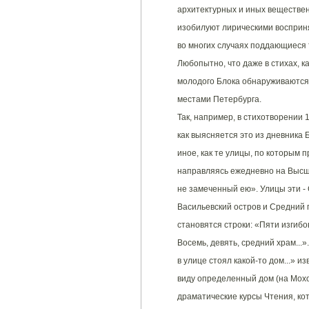
архитектурных и иных веществен
изобилуют лирическими восприн
во многих случаях поддающиеся
Любопытно, что даже в стихах, к
молодого Блока обнаруживаются
местами Петербурга.
Так, например, в стихотворении 1
как выясняется это из дневника 
иное, как те улицы, по которым 
направляясь ежедневно на Высши
не замеченный ею». Улицы эти - 
Васильевский остров и Средний п
становятся строки: «Пяти изгибо
Восемь, девять, средний храм...
в улице стоял какой-то дом...» и
виду определенный дом (на Мохо
драматические курсы Чтения, ко