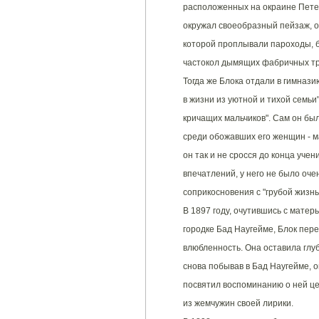
расположенных на окраине Петер
окружал своеобразный пейзаж, от
которой проплывали пароходы, б
частокол дымящих фабричных тру
Тогда же Блока отдали в гимнази
в жизни из уютной и тихой семьи
кричащих мальчиков". Сам он бы
среди обожавших его женщин - ма
он так и не сросся до конца учен
впечатлений, у него не было оче
соприкосновения с "грубой жизнь
В 1897 году, очутившись с матер
городке Бад Наугейме, Блок пер
влюбленность. Она оставила глуб
снова побывав в Бад Наугейме, 
посвятил воспоминанию о ней цел
из жемчужин своей лирики.