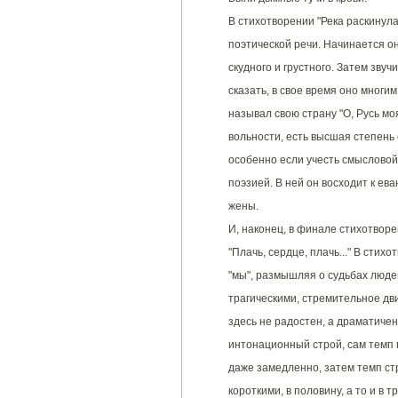
В стихотворении "Река раскинула
поэтической речи. Начинается он
скудного и грустного. Затем звуч
сказать, в свое время оно многи
называл свою страну "О, Русь мо
вольности, есть высшая степень 
особенно если учесть смысловой
поэзией. В ней он восходит к ев
жены.
И, наконец, в финале стихотвор
"Плачь, сердце, плачь..." В стих
"мы", размышляя о судьбах люде
трагическими, стремительное дви
здесь не радостен, а драматичен
интонационный строй, сам темп 
даже замедленно, затем темп с
короткими, в половину, а то и в 