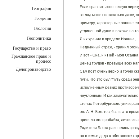
Если сравнить юношескую лирику
География
взгляд может показаться даже, чт
Геодезия
примеру, характерные ранние ег
Геология
уединенной души и похоже на т
Геополитика
Я их хранил в приделе Иоанна,
Недвижный страж, - хранил огон
Государство и право
И вот - Она, и к Ней - моя Осанна 
Гражданское право и
процесс
Венец трудов - превыше всех наг
Делопроизводство
Сам поэт очень верно и точно ск
пути, что это был "путь среди р
исполненным резких противоречий
неуклонным. И как замечательно
стенах Петербургского университ
его А. Н. Бекетов, был в это вре
приняла его прабабка, лично зн
Родители Блока разошлись сразу
он в семье деда в обстановке хо