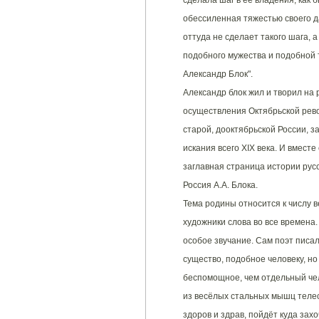
сделала шаг в ее владения, как б
обессиленная тяжестью своего да
оттуда не сделает такого шага, а
подобного мужества и подобной 
Александр Блок".
Александр блок жил и творил на 
осуществления Октябрьской рев
старой, дооктябрьской России, 
искания всего XIX века. И вместе
заглавная страница истории русс
Россия А.А. Блока.
Тема родины относится к числу в
художники слова во все времена.
особое звучание. Сам поэт писа
существо, подобное человеку, но
беспомощное, чем отдельный чел
из весёлых стальных мышц телес
здоров и здрав, пойдёт куда захо