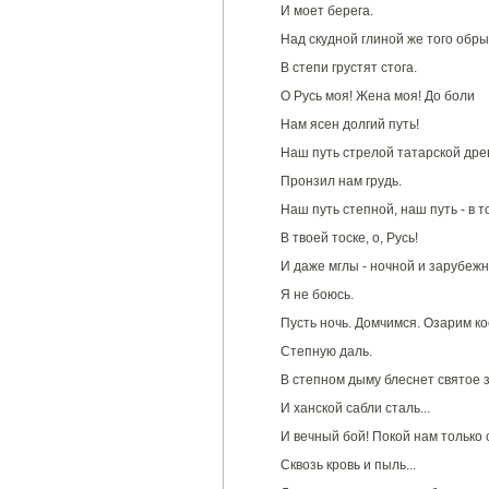
И моет берега.
Над скудной глиной же того обр
В степи грустят стога.
О Русь моя! Жена моя! До боли
Нам ясен долгий путь!
Наш путь стрелой татарской дре
Пронзил нам грудь.
Наш путь степной, наш путь - в 
В твоей тоске, о, Русь!
И даже мглы - ночной и зарубежн
Я не боюсь.
Пусть ночь. Домчимся. Озарим к
Степную даль.
В степном дыму блеснет святое 
И ханской сабли сталь...
И вечный бой! Покой нам только 
Сквозь кровь и пыль...