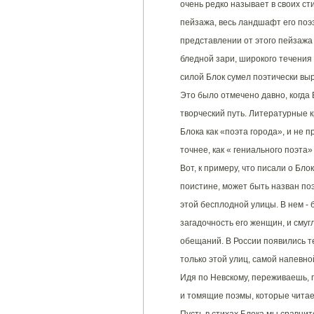
очень редко называет в своих с
пейзажа, весь ландшафт его поэ
представлении от этого пейзажа 
бледной зари, широкого течения 
силой Блок сумел поэтически выр
Это было отмечено давно, когда 
творческий путь. Литературные 
Блока как «поэта города», и не 
точнее, как « гениального поэта»
Вот, к примеру, что писали о Бло
поистине, может быть назван поэ
этой бесплодной улицы. В нем - 
загадочность его женщин, и смуг
обещаний. В России появились те
только этой улиц, самой напевно
Идя по Невскому, переживаешь, 
и томящие поэмы, которые читае