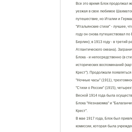
Все это время Блок продолжал ж
уезжая в свое любимое Шахматов
путешествие, но Италии и Герма
"Итальянские стихи" - лучшее, чт
году он снова путешествовал по 
Берлин); в 1913 году - в третий
Атлантического океана). Загран
Блока - и непосредственно (в ст
исторических воспоминаний (кар
Крест"). Продолжали появляться 
"Ночные часы" (1911), трехтомно
"Стихи о России" (1915), четырех
Весной 1914 года была осуществ
Блока "Незнакомка" и "Балаганчи
Крест".
В мае 1917 года, Блок был прив
комиссии, которая была учрежде