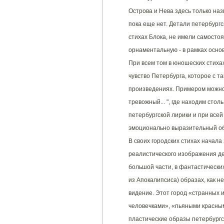
Острова и Нева здесь только на
пока еще нет. Детали петербург
стихах Блока, не имели самостоя
орнаментальную - в рамках осно
При всем том в юношеских стиха
чувство Петербурга, которое с т
произведениях. Примером можно
тревожный... ", где находим сто
петербургской лирики и при все
эмоционально выразительный обр
В своих городских стихах начала 
реалистического изображения де
большой части, в фантастически
из Апокалипсиса) образах, как 
видение. Этот город «странных
человечками», «пьяными красным
пластические образы петербургс