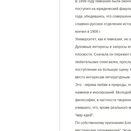
В 1898 году гимназия была оконч
поступил на юридический факуль
года, убедившись, что совершенн
славяно-русское отделение исто
кончил в 1906 г.
Университет, как и гимназия, не 
Духовные интересы и запросы ег
плоскости. Сначала он пережил 
любительских спектаклях, просл
поступлении на большую сцену. 
место интересам литературным. 
Это - лирика любви и природы, 
намеков и иносказаний. Молодой
философии, в частности творен
учившего, что, кроме реального 
"мир идей".
По собственному признанию Блок
мистические переживания", "вол