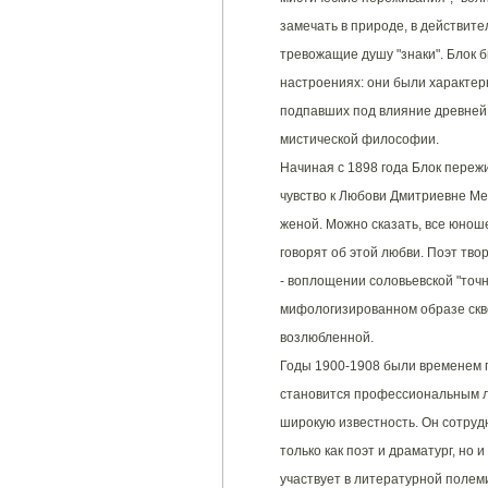
замечать в природе, в действите
тревожащие душу "знаки". Блок 
настроениях: они были характер
подпавших под влияние древней 
мистической философии.
Начиная с 1898 года Блок пережи
чувство к Любови Дмитриевне Ме
женой. Можно сказать, все юнош
говорят об этой любви. Поэт тв
- воплощении соловьевской "точн
мифологизированном образе скво
возлюбленной.
Годы 1900-1908 были временем п
становится профессиональным л
широкую известность. Он сотрудн
только как поэт и драматург, но и
участвует в литературной полеми