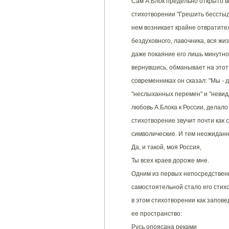
Сам А.Блок предельно открыто в
стихотворении "Грешить бесстыдн
нем возникает крайне отвратите
бездуховного, лавочника, вся жиз
даже покаяние его лишь минутно.
вернувшись, обманывает на этот г
современниках он сказал: "Мы - 
"неслыханных перемен" и "неви
любовь А.Блока к России, делало
стихотворение звучит почти как 
символические. И тем неожиданн
Да, и такой, моя Россия,
Ты всех краев дороже мне.
Одним из первых непосредственн
самостоятельной стало его стихо
в этом стихотворении как запове
ее пространство:
Русь опоясана реками