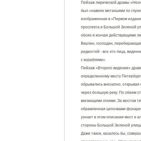
Пейзаж лирической драмы «Незна
был «навеян метаньями по глухи
изображенная в «Первом издании
проспекта и Большой Зеленой ул
обоях и кончая действующими ли
Верлен, господин, перебирающий
редкостей - все это лица, виден
с кораблями».
Пейзаж «Второго видения» драм
определенному месту Петербурга
обрывались внезапно, открывая
через большую реку. По обеим с
мигающими огнями. За мостом тян
обрамленная цепочками фонарей
узнает в этом описании мост и а
стороны Большой Зеленой улиц
Даже такое, казалось бы, совер