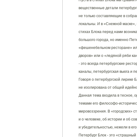
Пусть в стихах Блока мы сравни
вещественные детали петербургск
не только составляющие в собра
локальны. И в «Снежной маске», 
стихах Блока перед нами возник
большого города, но именно Пете
«фешенебельном ресторане» или
дворов» или о «ледяной ряби кан
- это всегда петербургские рест
каналы, петербургская вьюга и п
Говоря о петербургской лирике Б
не изолирована от общей идейно
Данная тема входила в тесное, 
темами его философо-историческ
мировоззрения. В «городских» с
и о человеке, об истории и об 
и убедительностью, нежели в его
Петербург Блок - это «страшный