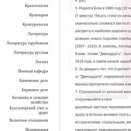
4. [pic]
Криптология
5. Родился Блок в 1880 году (16 
Кулинария
(7 августа). Писать стихи он нач
окончательно сложился как поэт
Культурология
расцвета и наиболее широкого ра
Литература
реакции, нового подъема освоб
Литература зарубежная
(1907 - 1916). И, наконец, посл
Литература русская
Блока - поэма "Двенадцать" - бы
1918 года, в самом начале нашей
Логика
6. За двадцать лет, что отделяю
Военная кафедра
от "Двенадцати", содержание его
Банковское дело
манера претерпели глубокие из
Биржевое дело
7. Отрешенный от реальной жизн
Ботаника и сельское
погрузившийся в свои
хозяйство
душевные смутные переживания, 
Бухгалтерский учет и
аудит
вырос в истинно великого поэта,
Валютные отношения
историческими, социальными, жи
Ветеринария
переломного, революционного в