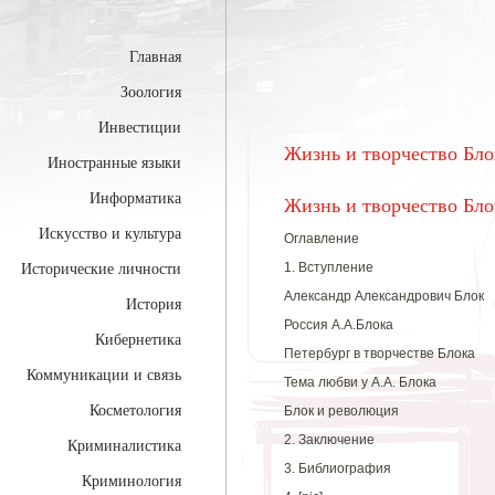
Главная
Зоология
Инвестиции
Жизнь и творчество Бло
Иностранные языки
Информатика
Жизнь и творчество Бло
Искусство и культура
Оглавление
1. Вступление
Исторические личности
Александр Александрович Блок
История
Россия А.А.Блока
Кибернетика
Петербург в творчестве Блока
Коммуникации и связь
Тема любви у А.А. Блока
Косметология
Блок и революция
2. Заключение
Криминалистика
3. Библиография
Криминология