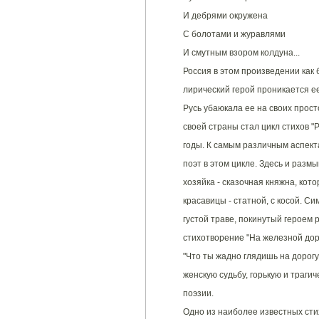
И дебрями окружена
С болотами и журавлями
И смутным взором колдуна...
Россия в этом произведении как
лирический герой проникается ее
Русь убаюкала ее на своих прос
своей страны стал цикл стихов "
годы. К самым различным аспек
поэт в этом цикле. Здесь и разм
хозяйка - сказочная княжна, кот
красавицы - статной, с косой. С
густой траве, покинутый героем р
стихотворение "На железной дор
"Что ты жадно глядишь на дорогу
женскую судьбу, горькую и траги
поэзии.
Одно из наиболее известных стих