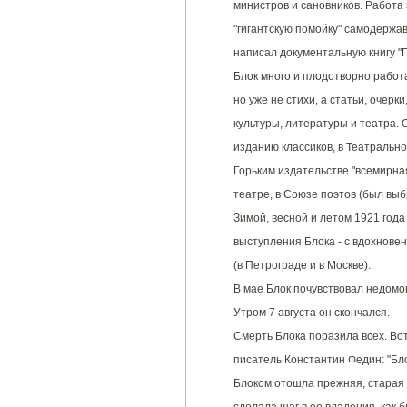
министров и сановников. Работа 
"гигантскую помойку" самодержа
написал документальную книгу "
Блок много и плодотворно работа
но уже не стихи, а статьи, очерк
культуры, литературы и театра. 
изданию классиков, в Театральн
Горьким издательстве "всемирна
театре, в Союзе поэтов (был вы
Зимой, весной и летом 1921 год
выступления Блока - с вдохновен
(в Петрограде и в Москве).
В мае Блок почувствовал недомо
Утром 7 августа он скончался.
Смерть Блока поразила всех. Вот
писатель Константин Федин: "Бл
Блоком отошла прежняя, старая э