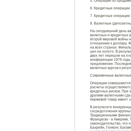
5. Операции по продаже
6. Кредитные операции
7. Кредитные операции
8. Валютные (депозитны
На сегодняшний день в
валютных и кредитных р
второй мировой войны н
отношению к доллару. 
на всех странах. Финал
цен на золото. В резул
двух лет перешли на п
конференции 1976 года,
предложения. Последня
валютных курсов к регу
Современные валютные
Операции совершаются н
расчеты осуществляютс
кредитных рисков. При 
другими валютными сдел
биржевой товар имеет з
В результате конкурен
сосредоточения крупных
Традиционными финансов
Франциско - в Америке,
законодательство, что 
Бахрейн, Гонконг, Бага