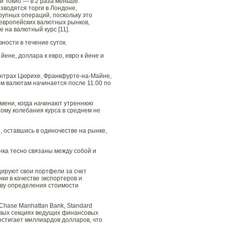
и Токио — в 2 раза меньше.
зводятся торги в Лондоне,
рупных операций, поскольку это
европейских валютных рынков,
 на валютный курс [11].
ости в течение суток.
ене, доллара к евро, евро к йене и
ентрах Цюрихе, Франкфурте-на-Майне,
ым валютам начинается после 11.00 по
емени, когда начинают утреннюю
ому колебания курса в среднем не
, оставшись в одиночестве на рынке,
нка тесно связаны между собой и
цируют свои портфели за счет
и в качестве экспортеров и
ову определения стоимости
 Chase Manhattan Bank, Standard
говых секциях ведущих финансовых
остигает миллиардов долларов, что