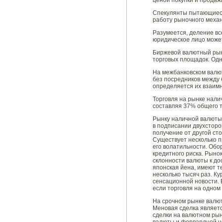
ценой покупки и продажи
Спекулянты пытающиеся 
работу рыночного механ
Разумеется, деление вс
юридическое лицо может 
Биржевой валютный рын
торговых площадок. Одн
На межбанковском валю
без посредников между 
определяется их взаимн
Торговля на рынке нали
составляя 37% общего то
Рынку наличной валюты 
в подписании двухсторо
получение от другой ст
Существует несколько п
его волатильности. Обо
кредитного риска. Рыно
склонности валюты к до
японская йена, имеют т
несколько тысяч раз. К
сенсационной новости. 
если торговля на одном
На срочном рынке валю
Меновая сделка являетс
сделки на валютном рын