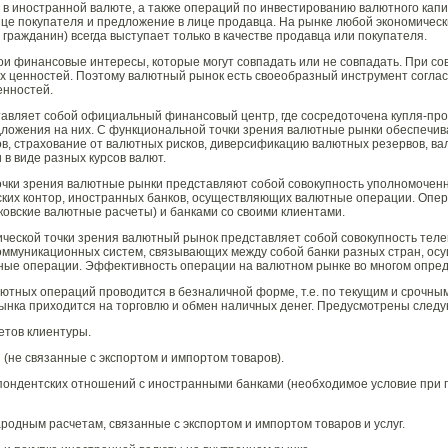
 в иностранной валюте, а также операций по инвестированию валютного капит
ице покупателя и предложение в лице продавца. На рынке любой экономически
 гражданин) всегда выступает только в качестве продавца или покупателя.
ои финансовые интересы, которые могут совпадать или не совпадать. При со
х ценностей. Поэтому валютный рынок есть своеобразный инструмент соглас
енностей.
авляет собой официальный финансовый центр, где сосредоточена купля-про
едложения на них. С функциональной точки зрения валютные рынки обеспечи
в, страхование от валютных рисков, диверсификацию валютных резервов, в
 в виде разных курсов валют.
очки зрения валютные рынки представляют собой совокупность уполномочен
ских контор, иностранных банков, осуществляющих валютные операции. Опе
овские валютные расчеты) и банками со своими клиентами.
ческой точки зрения валютный рынок представляет собой совокупность тел
коммуникационных систем, связывающих между собой банки разных стран, 
ные операции. Эффективность операции на валютном рынке во многом опред
тных операций проводится в безналичной форме, т.е. по текущим и срочным 
рынка приходится на торговлю и обмен наличных денег. Предусмотрены сле
етов клиентуры.
 (не связанные с экспортом и импортом товаров).
спондентских отношений с иностранными банками (необходимое условие при
родным расчетам, связанные с экспортом и импортом товаров и услуг.