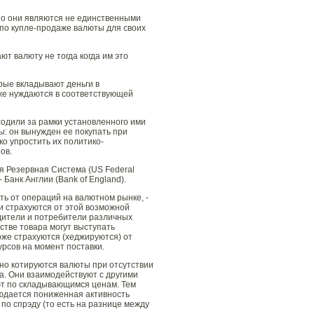
Но они являются не единственными
 по купле-продаже валюты для своих
т валюту не тогда когда им это
рые вкладывают деньги в
оже нуждаются в соответствующей
ходили за рамки установленного ими
ы: он вынужден ее покупать при
о упростить их политико-
ов.
 Резервная Система (US Federal
Банк Англии (Bank of England).
ть от операций на валютном рынке, -
и страхуются от этой возможной
одители и потребители различных
стве товара могут выступать
же страхуются (хеджируются) от
рсов на момент поставки.
чно котируются валюты при отсутствии
а. Они взаимодействуют с другими
ют по складывающимся ценам. Тем
юдается пониженная активность
 по спрэду (то есть на разнице между