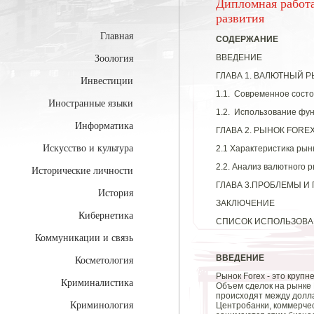
Дипломная работа
развития
Главная
СОДЕРЖАНИЕ
ВВЕДЕНИЕ
Зоология
ГЛАВА 1. ВАЛЮТНЫЙ
Инвестиции
1.1. Современное сост
Иностранные языки
1.2. Использование фу
Информатика
ГЛАВА 2. РЫНОК FORE
Искусство и культура
2.1 Характеристика рынк
2.2. Анализ валютного 
Исторические личности
ГЛАВА 3.ПРОБЛЕМЫ И
История
ЗАКЛЮЧЕНИЕ
Кибернетика
СПИСОК ИСПОЛЬЗОВА
Коммуникации и связь
ВВЕДЕНИЕ
Косметология
Рынок Forex - это круп
Криминалистика
Объем сделок на рынке 
происходят между долла
Криминология
Центробанки, коммерчес