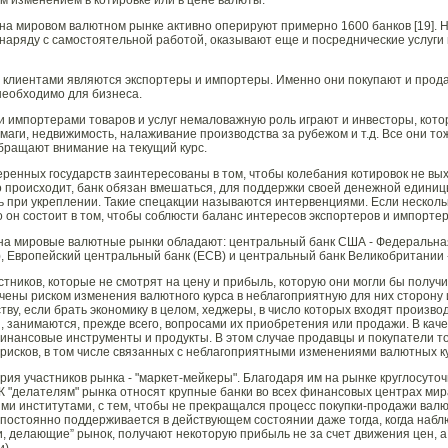
м изменением в котировке или в цене валюты.
на мировом валютном рынке активно оперируют примерно 1600 банков [19]. 
, наряду с самостоятельной работой, оказывают еще и посреднические услуги
 клиентами являются экспортеры и импортеры. Именно они покупают и продаю
 необходимо для бизнеса.
и импортерами товаров и услуг немаловажную роль играют и инвесторы, кото
аги, недвижимость, налаживание производства за рубежом и т.д. Все они т
бращают внимание на текущий курс.
ренных государств заинтересованы в том, чтобы колебания котировок не вы
то происходит, банк обязан вмешаться, для поддержки своей денежной единиц
ь при укреплении. Такие спецакции называются интервенциями. Если нескольк
о он состоит в том, чтобы соблюсти баланс интересов экспортеров и импортер
а мировые валютные рынки обладают: центральный банк США - Федеральная
), Европейский центральный банк (ECB) и центральный банк Великобритании - 
стников, которые не смотрят на цену и прибыль, которую они могли бы получи
чены риском изменения валютного курса в неблагоприятную для них сторону 
тву, если брать экономику в целом, хеджеры, в число которых входят произв
, занимаются, прежде всего, вопросами их приобретения или продажи. В каче
нансовые инструменты и продукты. В этом случае продавцы и покупатели то
исков, в том числе связанных с неблагоприятными изменениями валютных ку
рия участников рынка - "маркет-мейкеры". Благодаря им на рынке круглосуто
К "делателям" рынка относят крупные банки во всех финансовых центрах мир
и институтами, с тем, чтобы не прекращался процесс покупки-продажи вал
постоянно поддерживается в действующем состоянии даже тогда, когда набл
и, делающие” рынок, получают некоторую прибыль не за счет движения цен, а