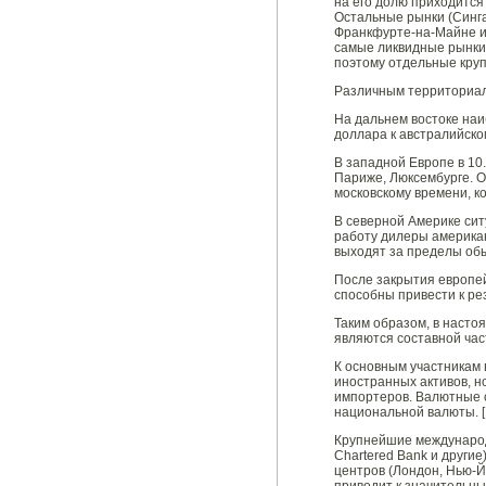
на его долю приходится
Остальные рынки (Синга
Франкфурте-на-Майне и 
самые ликвидные рынки.
поэтому отдельные круп
Различным территориал
На дальнем востоке наи
доллара к австралийско
В западной Европе в 10
Париже, Люксембурге. О
московскому времени, к
В северной Америке сит
работу дилеры американ
выходят за пределы об
После закрытия европей
способны привести к ре
Таким образом, в насто
являются составной час
К основным участникам 
иностранных активов, н
импортеров. Валютные с
национальной валюты. [1
Крупнейшие международны
Chartered Bank и други
центров (Лондон, Нью-Й