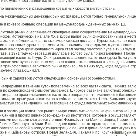
 и покупке иностранной валюты на внутреннем рынке.
 по привлечению и размещению кредитных средств внутри страны.
 на международных денежных рынках (разрешаются только генеральной лице
е и конверсионные) операции на международных денежных рынках. [1].
алютные рынки обеспечивают своевременное осуществление международных 
исков. Исторически в начале XX в. курсы валют были фиксированными и жестк
а золото обменивались только американские доллары. Курсы остальных валю
Фиксированные курсы со временем становились невыгодными, а девальвация 
ьным аккордом фиксированного курса стал распад золотого пула в 1968 году 
ьтате, в 1971 году конвертация доллара в золото была приостановлена. После
лавающий валютный курс. Официально плавающие валютные курсы были узак
 после чего курсы основных мировых валют стали складываться под влияние
я трансформация валютного рынка произошла в 1985 году, когда ведущие с
лируемо плавающим.[7].
 рынки характеризуются следующими основными особенностями.
епрерывно в течение суток попеременно во всех частях света. Техника ва
я по корреспондентским счетам банков. Широкое развитие валютных операци
этом ранее практиковавшиеся валютные операции, отражавшиеся в банковск
ками, которые учитываются на внебалансовых статьях. Нестабильность курсо
ачастую свои тенденции, не зависящие от фундаментальных экономических 
ции и эволюции валютного рынка в мире сложились основные финансовые цен
 банков и прочих финансово-кредитных институтов, которые и осуществляю
ыми центрами считаются Лондон, Франкфурт-на-Майне, Цюрих, Париж - в Ев
 Токио и Сингапур - в Азии. В последнее время в некоторых странах сложилос
повлекло за собой высокую концентрацию банков и финансовых институтах в эт
мские и Каймановы острова, Новая Зеландия, Панама и пр. Крупнейшим рынко