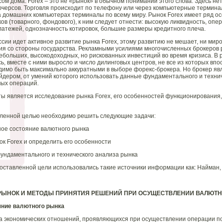
ом дома. Forex – это не «рынок» в обычном понимании этого слова. Здесь не
черсов. Торговля происходит по телефону или через компьютерные терминал
 домашних компьютерах терминалы по всему миру. Рынок Forex имеет ряд ос
ов (товарного, фондового), к ним следует отнести: высокую ликвидность, опе
латежей, однозначность котировок, большие размеры кредитного плеча.
ссии идет активное развитие рынка Forex, этому развитию не мешает, ни мир
ия со стороны государства. Рекламными усилиями многочисленных брокеров р
больших, высокодоходных, но рискованных инвестиций во время кризиса. В 
ь, вместе с ними выросло и число дилинговых центров, не все из которых вп
димо быть максимально аккуратными в выборе форекс-брокера. Но брокер я
дером, от умений которого использовать данные фундаментального и технич
ых операций.
 является исследование рынка Forex, его особенностей функционирования,
авленной целью необходимо решить следующие задачи:
ное состояние валютного рынка
ок Forex и определить его особенности
ундаментального и технического анализа рынка
ставленной цели использовались такие источники информации как: Найман, Э.Л
 РЫНОК И МЕТОДЫ ПРИНЯТИЯ РЕШЕНИЙ ПРИ ОСУЩЕСТВЛЕНИИ ВАЛЮТ
яние валютного рынка
а экономических отношений, проявляющихся при осуществлении операции п