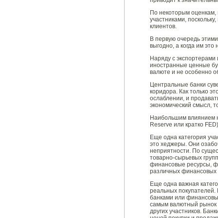
приводит к значительны
По некоторым оценкам, 
участниками, поскольку
клиентов.
В первую очередь этими
выгодно, а когда им это
Наряду с экспортерами 
иностранные ценные бум
валюте и не особенно о
Центральные банки суве
коридора. Как только э
ослаблении, и продават
экономический смысл, т
Наибольшим влиянием н
Reserve или кратко FED
Еще одна категория уча
это хеджеры. Они озабо
неприятности. По сущес
товарно-сырьевых групп
финансовые ресурсы, фи
различных финансовых р
Еще одна важная катего
реальных покупателей. 
банками или финансовым
самым валютный рынок 
других участников. Банк