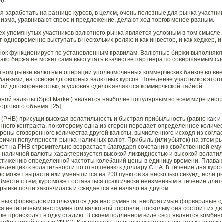
).
заработать на разнице курсов, в целом, очень полезные для рынка участни
изма, уравнивают спрос и предложение, делают ход торгов менее рваным.
ех упомянутых участников валютного рынка является условным в том смысле,
одновременно выступать в нескольких ролях: и как инвестор, и как хеджер, и 
ок функционирует по установленным правилам. Валютные биржи выполняют 
ако биржа не может сама выступать в качестве партнера по совершаемым сд
тном рынке валютные операции уполномоченных коммерческих банков во вн
банками, на основе договорных валютных курсов. Поведение участников этог
ой договоренностью, а условия сделок являются коммерческой тайной.
чной валюты (Spot Market) является наиболее популярным во всем мире инс
ргового объема. [25].
(РНВ) присущи высокая волатильность и быстрая прибыльность (равно как и 
ннего контракта, по которому одна из сторон передает определенное количе
ороны оговоренного количества другой валюты, вычисленного исходя из согла
ричин популярности рынка наличных валют. Прибыль (или убыток) на этом р
рот на РНВ стремительно возрастает благодаря сочетанию свойственной ем
к наличной валюты характеризуется высокой ликвидностью и высокой волатил
стижению определенной частоты колебаний цены в единицу времени. Плаваю
енденцию к волатильности по отношению к доллару США. В течение дня курс
урс может вырасти или уменьшится на 200 пунктов за несколько секунд, если 
Вместе с тем, курс может оставаться практически неизменным в течение длит
 рынке почти закончилась и ожидается ее начало на другом.
тных форвардов используются два инструмента: необратимые форвардные сд
я нетипичным инструментом валютной торговли, поскольку она состоит из дву
ке происходят в одну стадию. В своем подлинном виде своп является комбин