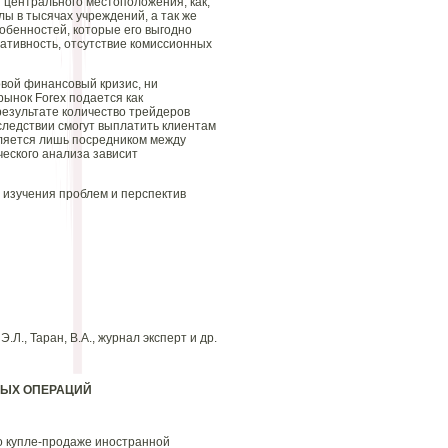
т центрального местоположения, как,
ы в тысячах учреждений, а так же
обенностей, которые его выгодно
ративность, отсутствие комиссионных
овой финансовый кризис, ни
ынок Forex подается как
результате количество трейдеров
оследствии смогут выплатить клиентам
вляется лишь посредником между
еского анализа зависит
 изучения проблем и перспектив
., Таран, В.А., журнал эксперт и др.
НЫХ ОПЕРАЦИЙ
о купле-продаже иностранной