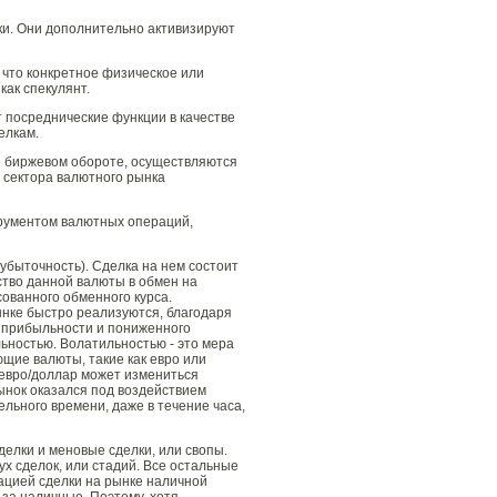
ки. Они дополнительно активизируют
 что конкретное физическое или
как спекулянт.
посреднические функции в качестве
елкам.
е биржевом обороте, осуществляются
о сектора валютного рынка
трументом валютных операций,
убыточность). Сделка на нем состоит
ство данной валюты в обмен на
сованного обменного курса.
ынке быстро реализуются, благодаря
у прибыльности и пониженного
ьностью. Волатильностью - это мера
щие валюты, такие как евро или
 евро/доллар может измениться
рынок оказался под воздействием
ельного времени, даже в течение часа,
елки и меновые сделки, или свопы.
х сделок, или стадий. Все остальные
ацией сделки на рынке наличной