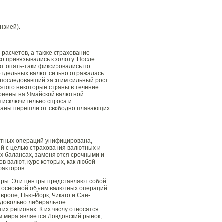
нзией).
расчетов, а также страхование
о привязывались к золоту. После
т опять-таки фиксировались по
отдельных валют сильно отражалась
и последовавший за этим сильный рост
 этого некоторые страны в течение
онены на Ямайской валютной
м исключительно спроса и
траны перешли от свободно плавающих
лютных операций унифицирована,
й с целью страхования валютных и
их балансах, заменяются срочными и
в валют, курс которых, как любой
факторов.
тры. Эти центры представляют собой
т основной объем валютных операций.
ропе, Нью-Йорк, Чикаго и Сан-
ь довольно либеральное
их регионах. К их числу относятся
м мира является Лондонский рынок,