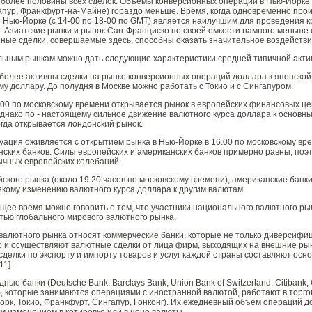
 более половины всех сделок. Объемы конверсионных операций в Нью-Йорке 
пур, Франкфурт-на-Майне) гораздо меньше. Время, когда одновременно прои
Нью-Йорке (с 14-00 по 18-00 по GMT) является наилучшим для проведения к
 Азиатские рынки и рынок Сан-Франциско по своей емкости намного меньше 
ные сделки, совершаемые здесь, способны оказать значительное воздействие
ьным рынкам можно дать следующие характеристики средней типичной активн
более активны сделки на рынке конверсионных операций доллара к японской й
му доллару. До полудня в Москве можно работать с Токио и с Сингапуром.
.00 по московскому времени открывается рынок в европейских финансовых ц
днако по - настоящему сильное движение валютного курса доллара к основн
огда открывается лондонский рынок.
уация оживляется с открытием рынка в Нью-Йорке в 16.00 по московскому вр
ских банков. Силы европейских и американских банков примерно равны, поэт
ычных европейских колебаний.
ского рынка (около 19.20 часов по московскому времени), американские банки
зкому изменению валютного курса доллара к другим валютам.
ящее время можно говорить о том, что участники национального валютного ры
тью глобального мирового валютного рынка.
валютного рынка относят коммерческие банки, которые не только диверсифи
о и осуществляют валютные сделки от лица фирм, выходящих на внешние рынк
делки по экспорту и импорту товаров и услуг каждой страны составляют осн
1].
е банки (Deutsche Bank, Barclays Bank, Union Bank of Switzerland, Citibank,
е), которые занимаются операциями с иностранной валютой, работают в тор
орк, Токио, Франкфурт, Сингапур, Гонконг). Их ежедневный объем операций д