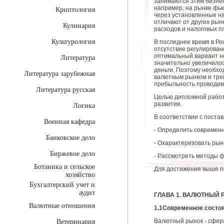
занимаются этим бизнес
например, на рынке фью
Криптология
через установленные на
отличают от других рынк
Кулинария
расходов и налоговых п
Культурология
В последнее время в Ро
отсутствие регулирован
оптимальный вариант не
Литература
значительно увеличилос
деньги. Поэтому необхо
Литература зарубежная
валютным рынком и трей
прибыльность проводим
Литература русская
Целью дипломной работы
развития.
Логика
В соответствии с пост
Военная кафедра
- Определить современ
Банковское дело
- Охарактеризовать рын
Биржевое дело
- Рассмотреть методы ф
Ботаника и сельское
Для достижения выше по
хозяйство
Бухгалтерский учет и
аудит
ГЛАВА 1. ВАЛЮТНЫЙ
Валютные отношения
1.1
Современное состо
Валютный рынок - сфер
Ветеринария