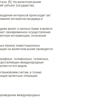
ала. [5]. На валютном рынке
й субъект (государство,
впадении интересов происходит акт
ования интересов продавца и
дажа валют и ценных бумаг в валюте
вают своевременное осуществление
алютную интервенцию, получение
ных банков, инвестиционных
рации на валютном рынке проводятся
еграфных, телефонных, телексных,
осуществляющих международные
еляется его видом.
банковским счетам, и только
дующие валютные операции.
 проведении международных