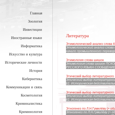
Главная
Зоология
Инвестиции
Литература
Иностранные языки
Этимологический анализ слова 
Информатика
Этимологический анализ слова
начало промышленного переворо
Искусство и культура
Этимология слова шишок
Исторические личности
Этимология слова шишок ПСК
РУССКОГО ЯЗЫКА СООБЩЕНИЕ ПО
История
Этический выбор литературного 
Кибернетика
Этический выбор литерат
§1. Историческая действительно
Коммуникации и связь
Этический выбор литературного 
Косметология
Этический выбор литерат
§1. Историческая действительно
Криминалистика
Этногенез по Л.Н.Гумилёву (+ о
Криминология
Этногенез по Л.Н.Гумилёву (+ 