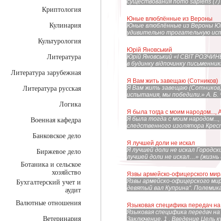
существования homo sapiens (7)
Криптология
Юные влюблённые из Вероны
Кулинария
Юные влюблённые из Вероны Юн
удивительно трогательную ист
Культурология
Юрій Яновський
Литература
Юрій Яновський «І СВІТ РОЗЧИНЕН
в будинку відпочинку письменників
Литература зарубежная
Я Вам жить завещаю (Сотников)
Я Вам жить завещаю (Сотников
Литература русская
испытания, мы победили.» А. Б.
Логика
Я была тогда с моим народом...,
Я была тогда с моим народом..
Военная кафедра
следственного изолятора Крест
Банковское дело
Я лучшей доли не искал
Я лучшей доли не искал Городс
Биржевое дело
лучшей доли не искал…» (жизнь 
Ботаника и сельское
хозяйство
Язвы армейско-офицерского мира
Язвы армейско-офицерского мира
Бухгалтерский учет и
девятый вал Куприна“. Полемика 
аудит
Валютные отношения
Языковая специфика передач на
Языковая специфика передач на 
Ветеринария
Заключение. 1 . Введение Цель 