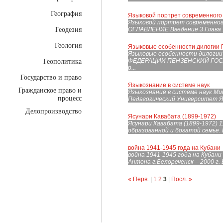
География
Языковой портрет современного 
Языковой портрет современного
Геодезия
ОГЛАВЛЕНИЕ Введение 3 Глава 1.
Геология
Языковые особенности дилогии П
Языковые особенности дилоги
ФЕДЕРАЦИИ ПЕНЗЕНСКИЙ ГОСУ
Геополитика
р...
Государство и право
Языкознание в системе наук
Гражданское право и
Языкознание в системе наук М
процесс
Педагогический Университет Яз
Делопроизводство
Ясунари Кавабата (1899-1972)
Ясунари Кавабата (1899-1972) 11
образованной и богатой семье. Е
война 1941-1945 года на Кубани
война 1941-1945 года на Кубани
Антона г.Белореченск – 2000 г. В
« Перв.
|
1
2
3
|
Посл. »